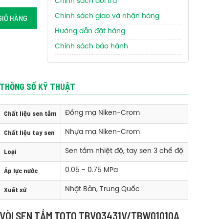
Chính sách đổi trả
Chính sách giao và nhận hàng
GIỎ HÀNG
Hướng dẫn đặt hàng
Chính sách bảo hành
THÔNG SỐ KỸ THUẬT
Chất liệu sen tắm
Đồng mạ Niken-Crom
Chất liệu tay sen
Nhựa mạ Niken-Crom
Loại
Sen tắm nhiệt độ, tay sen 3 chế độ
Áp lực nước
0.05 - 0.75 MPa
Xuất xứ
Nhật Bản, Trung Quốc
VÒI SEN TẮM TOTO TBV03431V/TBW01010A