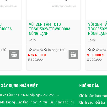
c hạt nước có kích thước lớn và cường độ mạnh giúp trải nghiệm
O
VÒI SEN TẮM TOTO
VÒI SEN T
iệt độ nhật
01008A
TBG08302V/TBW02006A
TBG04302
NÓNG LẠNH
NÓNG LẠN
ToTo
ToTo
 xét)
(0 nhận xét)
9.618.000 đ
3.843.000 đ
11.290.000
4.500.000
t độ nhật
 XÂY DỰNG NHÂN VIỆT
HƯỚNG DẪN
ch và Đầu tư TPHCM cấp ngày 23/02/2016
Chính sách bảo mật
rsde, Đường Bưng Ông Thoàn, P. Phú Hữu, Thành Phố Thủ
Chính sách đổi trả