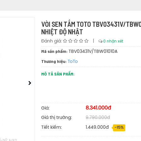
VÒI SEN TẮM TOTO TBV03431V/TBW0
NHIỆT ĐỘ NHẬT
Đánh giá:
|
0 nhận xét
Mã sản phẩm:
TBV03431V/TBW01010A
Thương hiệu:
ToTo
MÔ TẢ SẢN PHẨM:
8.341.000đ
Giá:
Giá thị trường:
9.790.000đ
Tiết kiếm:
1.449.000đ
-15%