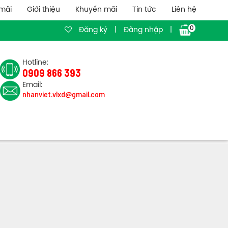
mãi
Giới thiệu
Khuyến mãi
Tin tức
Liên hệ
0
Đăng ký
|
Đăng nhập
|
Hotline:
0909 866 393
Email:
nhanviet.vlxd@gmail.com