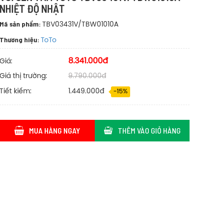
NHIỆT ĐỘ NHẬT
Mã sản phẩm:
TBV03431V/TBW01010A
Thương hiệu:
ToTo
8.341.000đ
Giá:
Giá thị trường:
9.790.000đ
Tiết kiếm:
1.449.000đ
-15%
MUA HÀNG NGAY
THÊM VÀO GIỎ HÀNG