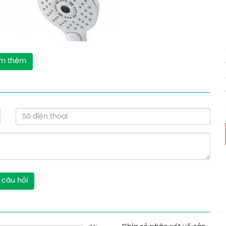
m thêm
 câu hỏi