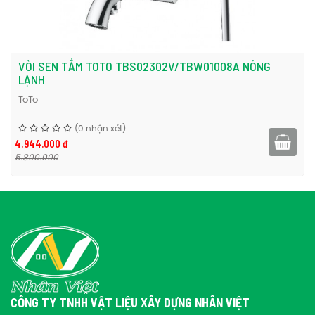
VÒI SEN TẮM TOTO TBS02302V/TBW01008A NÓNG
LẠNH
ToTo
(0 nhận xét)
4.944.000 đ
5.800.000
CÔNG TY TNHH VẬT LIỆU XÂY DỰNG NHÂN VIỆT