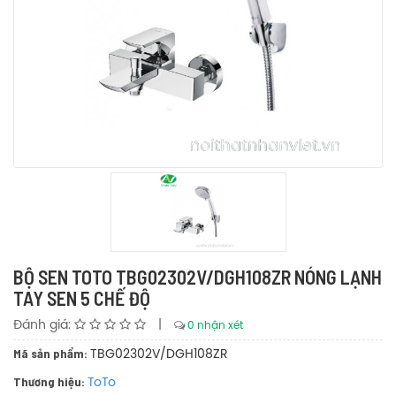
BỘ SEN TOTO TBG02302V/DGH108ZR NÓNG LẠNH
TAY SEN 5 CHẾ ĐỘ
Đánh giá:
|
0 nhận xét
Mã sản phẩm:
TBG02302V/DGH108ZR
Thương hiệu:
ToTo