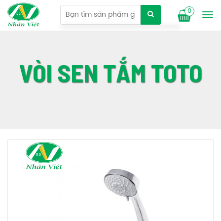
0
Tog
nav
VÒI SEN TẮM TOTO