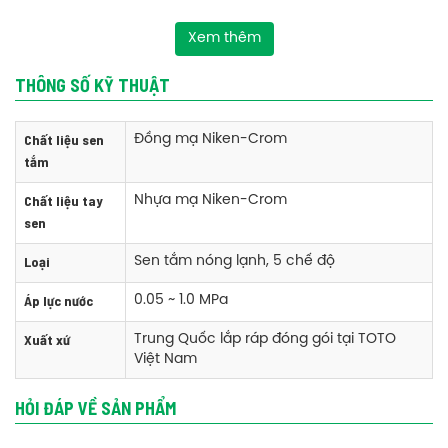
Xem thêm
THÔNG SỐ KỸ THUẬT
Chất liệu sen
Đồng mạ Niken-Crom
tắm
Chất liệu tay
Nhựa mạ Niken-Crom
sen
Phụ kiện bộ sen TOTO TBG02302V/DGH108ZR nóng lạnh tay sen 5
Loại
Sen tắm nóng lạnh, 5 chế độ
chế độ
Áp lực nước
0.05 ~ 1.0 MPa
+ Củ Sen, tay sen, dây sen và gác sen
Xuất xứ
Trung Quốc lắp ráp đóng gói tại TOTO
Việt Nam
Tính năng bộ sen TOTO TBG02302V/DGH108ZR nóng lạnh tay sen 5
chế độ
HỎI ĐÁP VỀ SẢN PHẨM
+ Thiết kế hiện đại