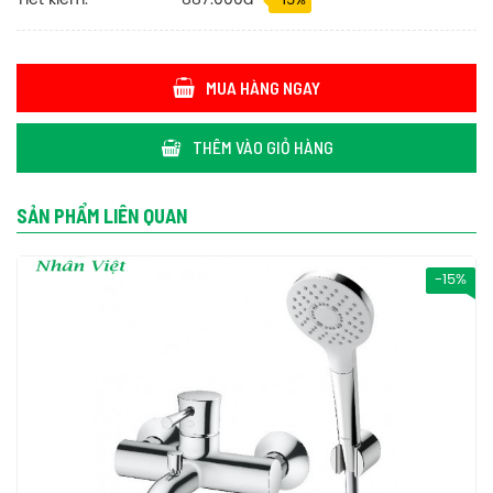
Tiết kiếm:
887.000đ
-15%
Nội thất Nhân Việt cung cấp bộ sen TOTO
TBG02302V/DGH108ZR nóng lạnh tay sen 5 chế độ chính hãng
Toto uy tín nhất TPHCM. Bạn cần mua bộ sen TOTO
TBG02302V/DGH108ZR nóng lạnh tay sen 5 chế độ hãy liên hệ
MUA HÀNG NGAY
với chúng tôi để được hỗ trợ đặt hàng nhé.
Để tham khảo thêm về vòi sen tắm, bạn có thể tìm hiểu các sản
THÊM VÀO GIỎ HÀNG
vòi sen tắm Toto
vòi sen tắm
thiết bị vệ sinh
phẩm khác tại
,
,
Toto
nhé.
SẢN PHẨM LIÊN QUAN
-15%