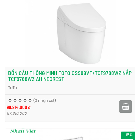
BỒN CẦU THÔNG MINH TOTO CS989VT/TCF9788WZ NẮP
TCF9788WZ AH NEOREST
ToTo
(0 nhận xét)
99.914.000 đ
117.810.000
-15%