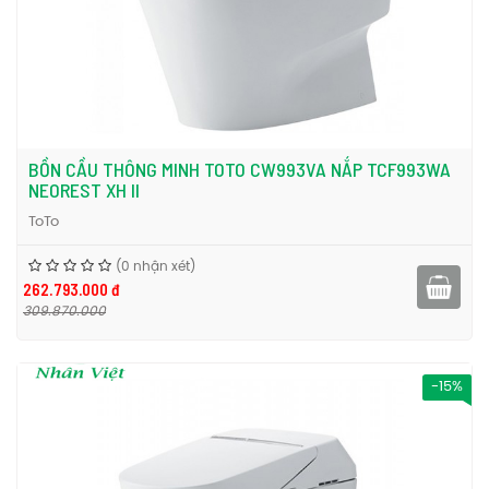
BỒN CẦU THÔNG MINH TOTO CW993VA NẮP TCF993WA
NEOREST XH II
ToTo
(0 nhận xét)
262.793.000 đ
309.870.000
-15%