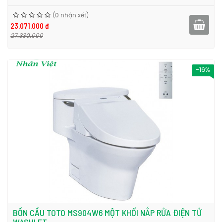
(0 nhận xét)
23.071.000 đ
27.330.000
-16%
BỒN CẦU TOTO MS904W6 MỘT KHỐI NẮP RỬA ĐIỆN TỬ