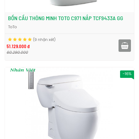
BỒN CẦU THÔNG MINH TOTO C971 NẮP TCF9433A GG
ToTo
(9 nhận xét)
51.129.000 đ
60.290.000
-16%