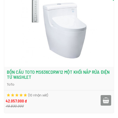
BỒN CẦU TOTO MS636CDRW12 MỘT KHỐI NẮP RỬA ĐIỆN
TỬ WASHLET
ToTo
(10 nhận xét)
42.057.000 đ
49.830.000