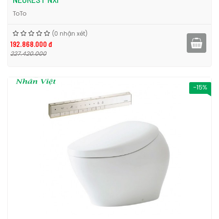
ToTo
(0 nhận xét)
192.868.000 đ
227.420.000
-15%