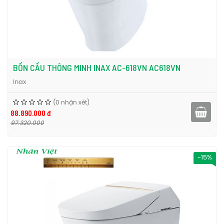
BỒN CẦU THÔNG MINH INAX AC-618VN AC618VN
Inax
(0 nhận xét)
88.890.000 đ
97.320.000
-15%