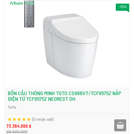
-15%
BỒN CẦU THÔNG MINH TOTO CS988VT/TCF9575Z NẮP
ĐIỆN TỬ TCF9575Z NEOREST DH
ToTo
(11 nhận xét)
73.364.000 đ
86.500.000