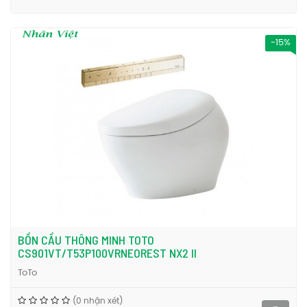
-15%
BỒN CẦU THÔNG MINH TOTO
CS901VT/T53P100VRNEOREST NX2 II
ToTo
(0 nhận xét)