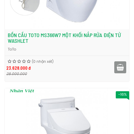
BỒN CẦU TOTO MS366W7 MỘT KHỐI NẮP RỬA ĐIỆN TỬ
WASHLET
ToTo
(0 nhận xét)
23.628.000 đ
28.000.000
-16%