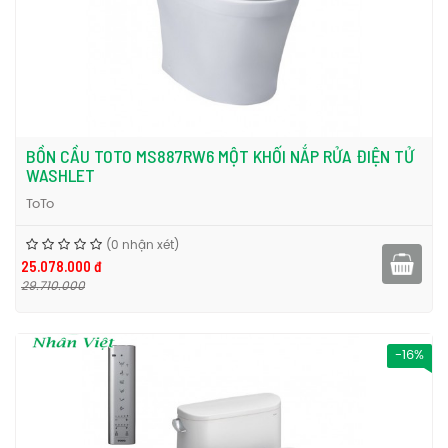
BỒN CẦU TOTO MS887RW6 MỘT KHỐI NẮP RỬA ĐIỆN TỬ
WASHLET
ToTo
(0 nhận xét)
25.078.000 đ
29.710.000
-16%