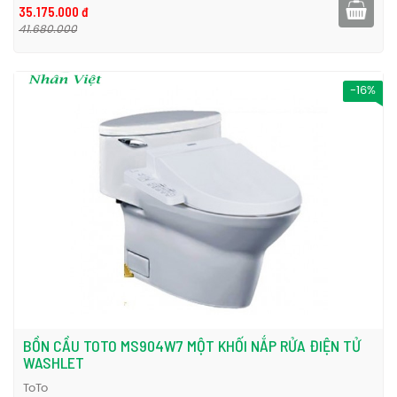
35.175.000 đ
41.680.000
-16%
BỒN CẦU TOTO MS904W7 MỘT KHỐI NẮP RỬA ĐIỆN TỬ
WASHLET
ToTo