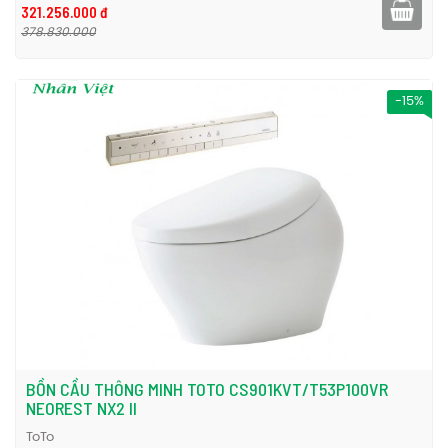
321.256.000 đ
378.830.000
-15%
BỒN CẦU THÔNG MINH TOTO CS901KVT/T53P100VR
NEOREST NX2 II
ToTo