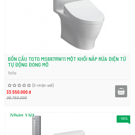
BỒN CẦU TOTO MS887RW11 MỘT KHỐI NẮP RỬA ĐIỆN TỬ
TỰ ĐỘNG ĐÓNG MỞ
ToTo
(0 nhận xét)
33.550.000 đ
39.750.000
-16%