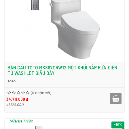
BÀN CẦU TOTO MS887CRW12 MỘT KHỐI NẮP RỬA ĐIỆN
TỬ WASHLET GIẤU DÂY
ToTo
(0 nhận xét)
34.711.000 đ
41.120.000
-16%