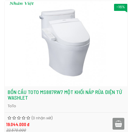
-16%
BỒN CẦU TOTO MS887RW7 MỘT KHỐI NẮP RỬA ĐIỆN TỬ
WASHLET
ToTo
(0 nhận xét)
19.044.000 đ
22.570.000