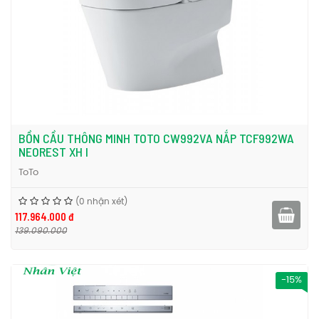
BỒN CẦU THÔNG MINH TOTO CW992VA NẮP TCF992WA
NEOREST XH I
ToTo
(0 nhận xét)
117.964.000 đ
139.090.000
-15%