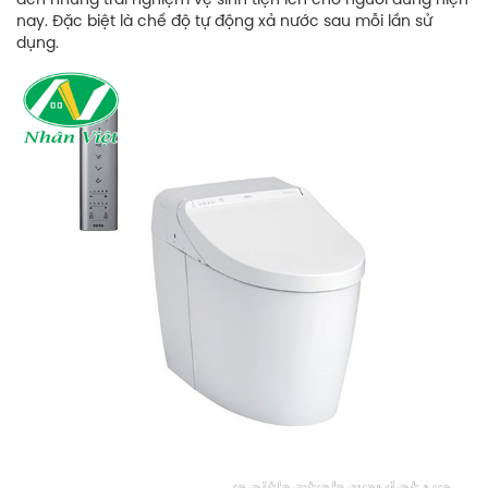
đến những trải nghiệm vệ sinh tiện ích cho người dùng hiện
nay. Đặc biệt là chế độ tự động xả nước sau mỗi lần sử
dụng.