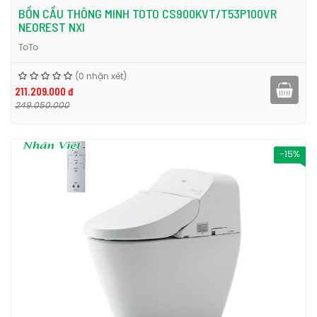
BỒN CẦU THÔNG MINH TOTO CS900KVT/T53P100VR
NEOREST NXI
ToTo
(0 nhận xét)
211.209.000 đ
249.050.000
-15%