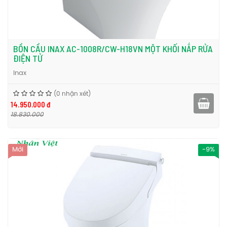
BỒN CẦU INAX AC-1008R/CW-H18VN MỘT KHỐI NẮP RỬA
ĐIỆN TỬ
Inax
(0 nhận xét)
14.950.000 đ
18.830.000
Mới
-9%