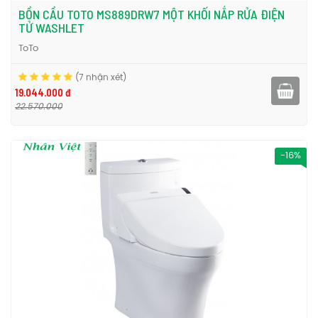
BỒN CẦU TOTO MS889DRW7 MỘT KHỐI NẮP RỬA ĐIỆN
TỬ WASHLET
ToTo
(7 nhận xét)
19.044.000 đ
22.570.000
-16%