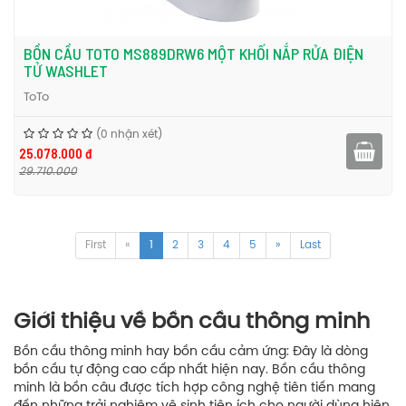
BỒN CẦU TOTO MS889DRW6 MỘT KHỐI NẮP RỬA ĐIỆN
TỬ WASHLET
ToTo
(0 nhận xét)
25.078.000 đ
29.710.000
First
«
1
2
3
4
5
»
Last
Giới thiệu về bồn cầu thông minh
Bồn cầu thông minh hay bồn cầu cảm ứng: Đây là dòng
bồn cầu tự động cao cấp nhất hiện nay. Bồn cầu thông
minh là bồn câu được tích hợp công nghệ tiên tiến mang