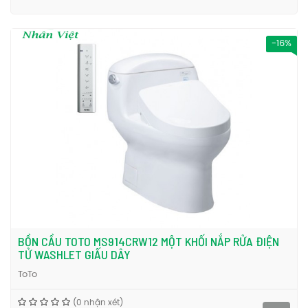
-16%
BỒN CẦU TOTO MS914CRW12 MỘT KHỐI NẮP RỬA ĐIỆN
TỬ WASHLET GIẤU DÂY
ToTo
(0 nhận xét)