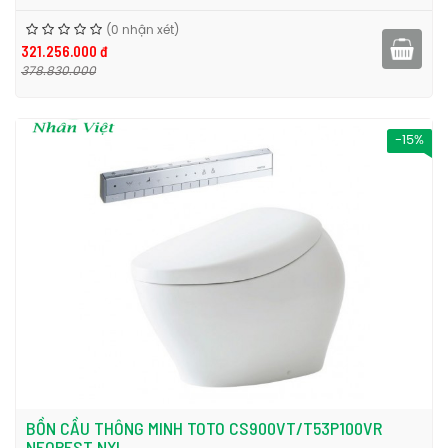
(0 nhận xét)
321.256.000 đ
378.830.000
-15%
BỒN CẦU THÔNG MINH TOTO CS900VT/T53P100VR
NEOREST NXI