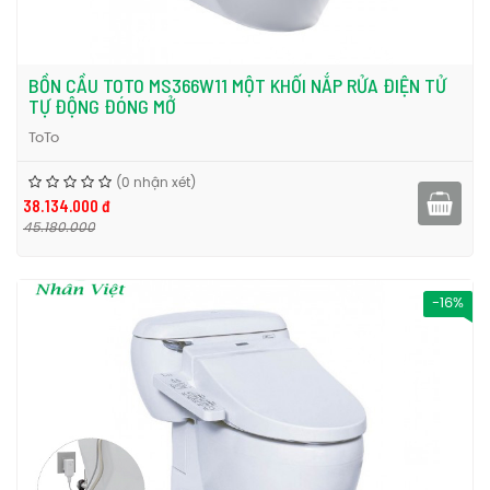
BỒN CẦU TOTO MS366W11 MỘT KHỐI NẮP RỬA ĐIỆN TỬ
TỰ ĐỘNG ĐÓNG MỞ
ToTo
(0 nhận xét)
38.134.000 đ
45.180.000
-16%