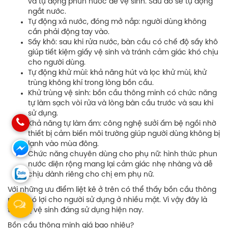
và tự động phun nước để vệ sinh. Sau đó sẽ tự động
ngắt nước.
Tự động xả nước, đóng mở nắp: người dùng không
cần phải động tay vào.
Sấy khô: sau khi rửa nước, bàn cầu có chế độ sấy khô
giúp tiết kiệm giấy vệ sinh và tránh cảm giác khó chịu
cho người dùng.
Tự động khử mùi: khả năng hút và lọc khử mùi, khử
trùng không khí trong lòng bồn cầu.
Khử trùng vệ sinh: bồn cầu thông minh có chức năng
tự làm sạch vòi rửa và lòng bàn cầu trước và sau khi
sử dụng.
Khả năng tự làm ấm: công nghệ sưởi ấm bệ ngồi nhờ
thiết bị cảm biến môi trường giúp người dùng không bị
lạnh vào mùa đông.
Chức năng chuyên dùng cho phụ nữ: hình thức phun
nước diện rộng mang lại cảm giác nhẹ nhàng và dễ
chịu dành riêng cho chị em phụ nữ.
Với những ưu điểm liệt kê ở trên có thể thấy bồn cầu thông
minh có lợi cho người sử dụng ở nhiều mặt. Vì vậy đây là
thiết bị vệ sinh đáng sử dụng hiện nay.
Bồn cầu thông minh giá bao nhiêu?