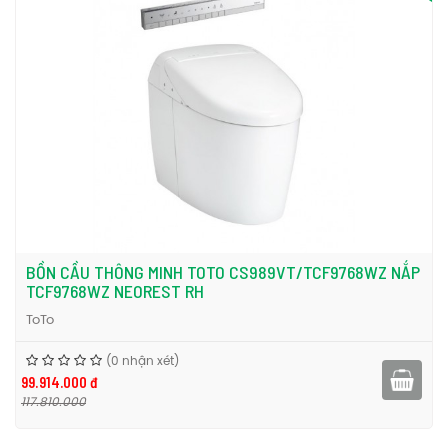
BỒN CẦU THÔNG MINH TOTO CS989VT/TCF9768WZ NẮP
TCF9768WZ NEOREST RH
ToTo
(0 nhận xét)
99.914.000 đ
117.810.000