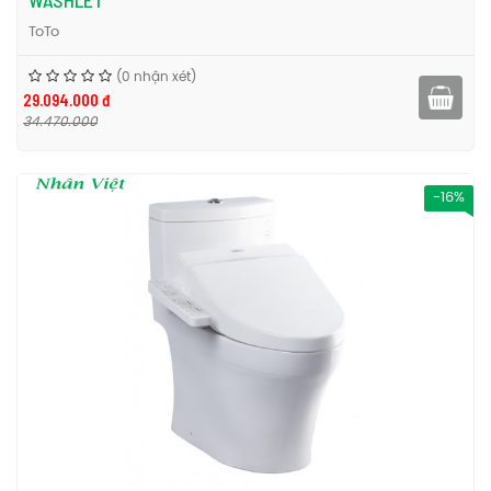
WASHLET
ToTo
(0 nhận xét)
29.094.000 đ
34.470.000
-16%