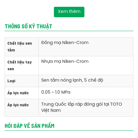
Xem thêm
THÔNG SỐ KỸ THUẬT
Chất liệu sen
Đồng mạ Niken-Crom
tắm
Chất liệu tay
Nhựa mạ Niken-Crom
sen
Loại
Sen tắm nóng lạnh, 5 chế độ
Phụ kiện bộ sen TOTO TBG10302V/DGH108ZR nóng lạnh tay sen 5
Áp lực nước
0.05 ~ 1.0 MPa
chế độ
Áp lực nước
Trung Quốc lắp ráp đóng gói tại TOTO
+ Củ Sen, tay sen, dây sen và gác sen
Việt Nam
Tính năng bộ sen TOTO TBG10302V/DGH108ZR nóng lạnh tay sen 5
HỎI ĐÁP VỀ SẢN PHẨM
chế độ