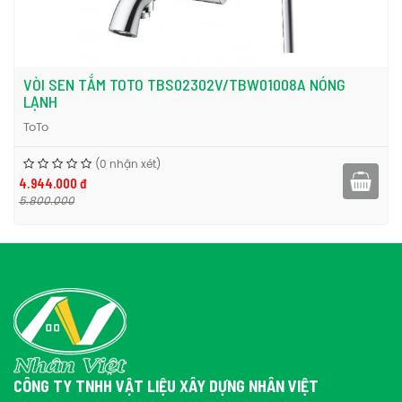
sen 5 chế độ cho thành viên gia đình mình cùng tận hưởng cảm
giác thoải mái khi tắm bạn nhé. Nội thấy Nhân Việt cung cấp bộ
sen TOTO TBG10302V/DGH108ZR nóng lạnh tay sen 5 chế độ
chính hãng tại TPHCM. Liên hệ ngay với chúng tôi.
VÒI SEN TẮM TOTO TBS02302V/TBW01008A NÓNG
Để tham khảo thêm về vòi sen tắm, bạn có thể tìm hiểu các sản
LẠNH
vòi sen tắm Toto
vòi sen tắm
thiết bị vệ sinh
phẩm khác tại
,
,
ToTo
Toto
nhé.
(0 nhận xét)
4.944.000 đ
5.800.000
CÔNG TY TNHH VẬT LIỆU XÂY DỰNG NHÂN VIỆT