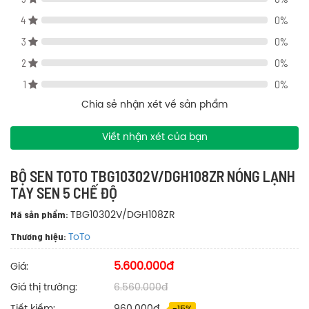
sen 5 chế độ
4
0%
3
0%
2
0%
1
0%
Chia sẻ nhận xét về sản phẩm
Viết nhận xét của bạn
BỘ SEN TOTO TBG10302V/DGH108ZR NÓNG LẠNH
TAY SEN 5 CHẾ ĐỘ
Mã sản phẩm:
TBG10302V/DGH108ZR
Thương hiệu:
ToTo
5.600.000đ
Giá:
Giá thị trường:
6.560.000đ