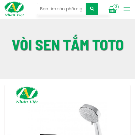
0
Tog
nav
VÒI SEN TẮM TOTO