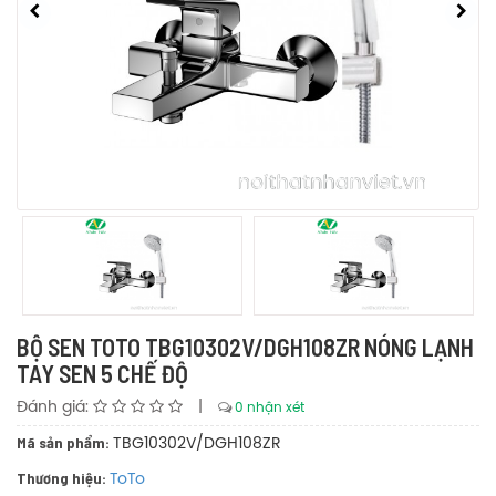
BỘ SEN TOTO TBG10302V/DGH108ZR NÓNG LẠNH
TAY SEN 5 CHẾ ĐỘ
Đánh giá:
|
0 nhận xét
Mã sản phẩm:
TBG10302V/DGH108ZR
Thương hiệu:
ToTo