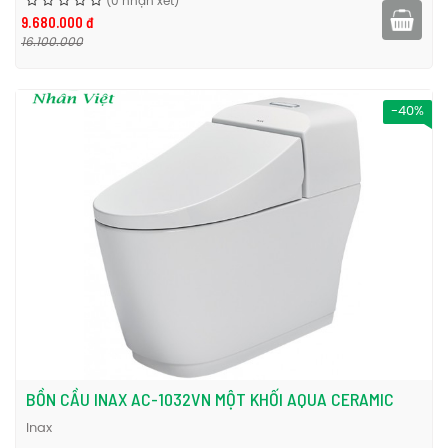
(0 nhận xét)
9.680.000 đ
16.100.000
-40%
BỒN CẦU INAX AC-1032VN MỘT KHỐI AQUA CERAMIC
Inax