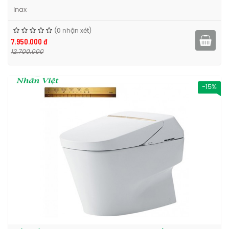
Inax
(0 nhận xét)
7.950.000 đ
12.700.000
-15%