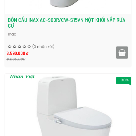
BỒN CẦU INAX AC-900R/CW-S15VN MỘT KHỐI NẮP RỬA
CƠ
Inax
(0 nhận xét)
8.590.000 đ
9.660.000
-30%