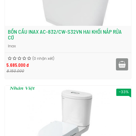
BỒN CẦU INAX AC-832/CW-S32VN HAI KHỐI NẮP RỬA
CƠ
Inax
(0 nhận xét)
5.685.000 đ
8.150.000
-33%