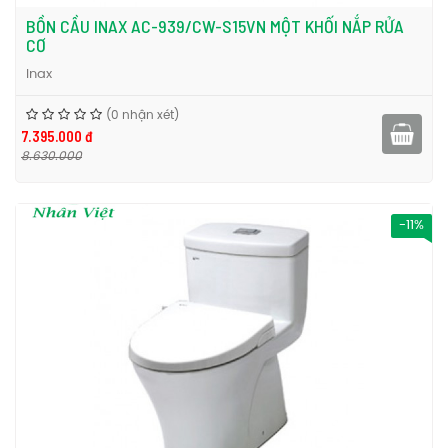
BỒN CẦU INAX AC-939/CW-S15VN MỘT KHỐI NẮP RỬA
CƠ
Inax
(0 nhận xét)
7.395.000 đ
8.630.000
-11%