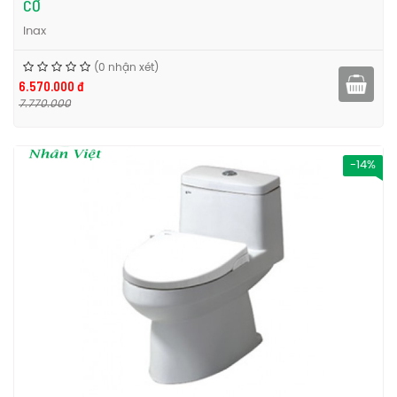
CƠ
Inax
(0 nhận xét)
6.570.000 đ
7.770.000
-14%