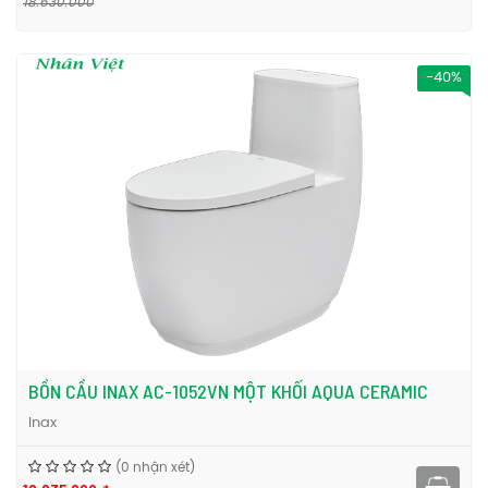
18.630.000
-40%
BỒN CẦU INAX AC-1052VN MỘT KHỐI AQUA CERAMIC
Inax
(0 nhận xét)