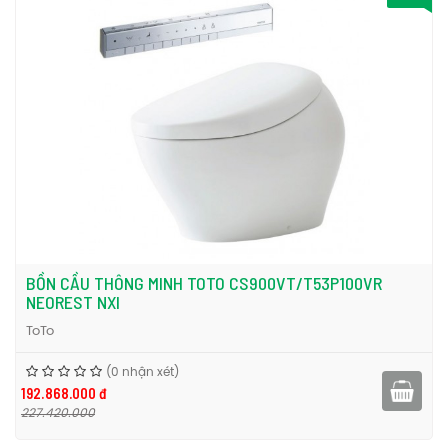
BỒN CẦU THÔNG MINH TOTO CS900VT/T53P100VR
NEOREST NXI
ToTo
(0 nhận xét)
192.868.000 đ
227.420.000