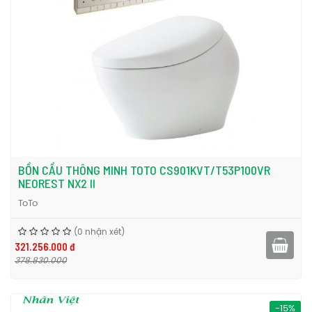
BỒN CẦU THÔNG MINH TOTO CS901KVT/T53P100VR
NEOREST NX2 II
ToTo
(0 nhận xét)
321.256.000 đ
378.830.000
-15%