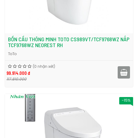
BỒN CẦU THÔNG MINH TOTO CS989VT/TCF9768WZ NẮP
TCF9768WZ NEOREST RH
ToTo
(0 nhận xét)
99.914.000 đ
117.810.000
-15%