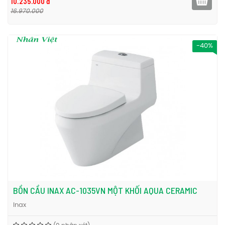
10.235.000 đ
16.970.000
-40%
BỒN CẦU INAX AC-1035VN MỘT KHỐI AQUA CERAMIC
Inax