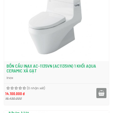
BỒN CẦU INAX AC-1135VN (AC1135VN) 1 KHỐI AQUA
CERAMIC XẢ GẠT
Inax
(0 nhận xét)
14.100.000 đ
16.430.000