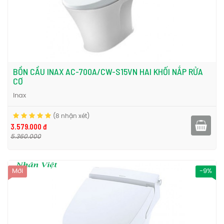
BỒN CẦU INAX AC-700A/CW-S15VN HAI KHỐI NẮP RỬA
CƠ
Inax
(8 nhận xét)
3.579.000 đ
5.360.000
Mới
-9%