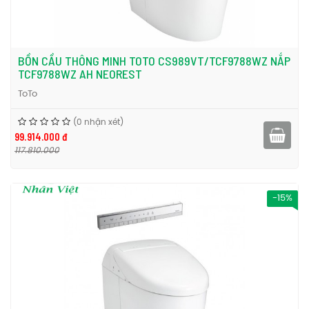
BỒN CẦU THÔNG MINH TOTO CS989VT/TCF9788WZ NẮP
TCF9788WZ AH NEOREST
ToTo
(0 nhận xét)
99.914.000 đ
117.810.000
-15%