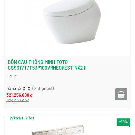
BỒN CẦU THÔNG MINH TOTO
CS901VT/T53P100VRNEOREST NX2 II
ToTo
(0 nhận xét)
321.256.000 đ
378.830.000
-15%