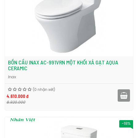
BỒN CẦU INAX AC-991VRN MỘT KHỐI XẢ GẠT AQUA
CERAMIC
Inax
(0 nhận xét)
4.610.000 đ
8.920.000
-18%