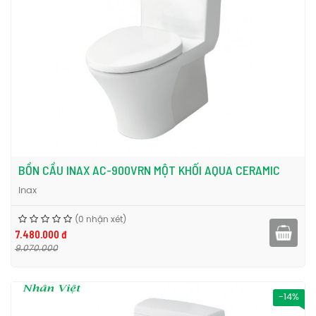
BỒN CẦU INAX AC-900VRN MỘT KHỐI AQUA CERAMIC
Inax
(0 nhận xét)
7.480.000 đ
9.070.000
-14%