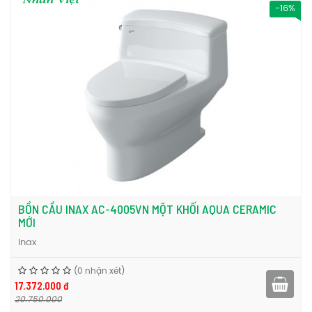
-16%
BỒN CẦU INAX AC-4005VN MỘT KHỐI AQUA CERAMIC
MỚI
Inax
(0 nhận xét)
17.372.000 đ
20.750.000