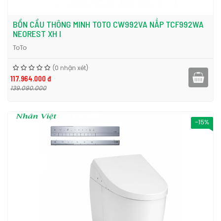
BỒN CẦU THÔNG MINH TOTO CW992VA NẮP TCF992WA
NEOREST XH I
ToTo
(0 nhận xét)
117.964.000 đ
139.090.000
-15%