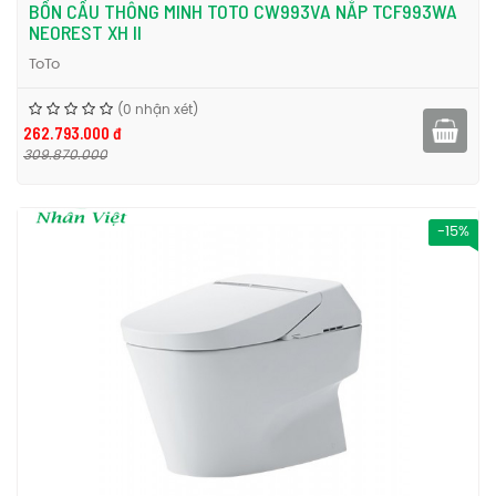
BỒN CẦU THÔNG MINH TOTO CW993VA NẮP TCF993WA
NEOREST XH II
ToTo
(0 nhận xét)
262.793.000 đ
309.870.000
-15%