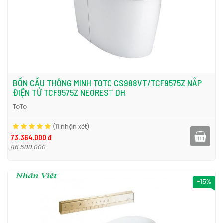
BỒN CẦU THÔNG MINH TOTO CS988VT/TCF9575Z NẮP
ĐIỆN TỬ TCF9575Z NEOREST DH
ToTo
(11 nhận xét)
73.364.000 đ
86.500.000
-15%