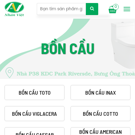
0
Tog
nav
BỒN CẦU
BỒN CẦU TOTO
BỒN CẦU INAX
BỒN CẦU VIGLACERA
BỒN CẦU COTTO
BỒN CẦU AMERICAN
BỒN CẦU CAESAR