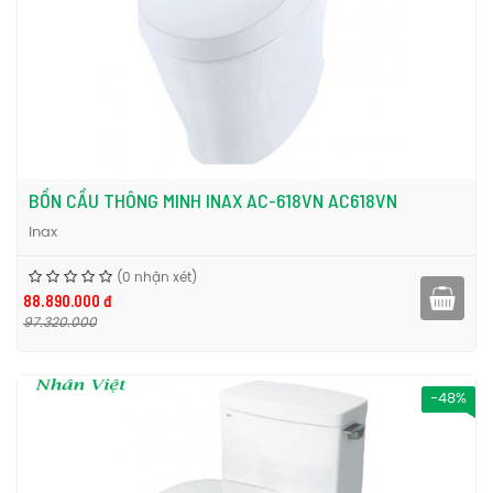
BỒN CẦU THÔNG MINH INAX AC-618VN AC618VN
Inax
(0 nhận xét)
88.890.000 đ
97.320.000
-48%