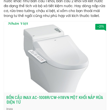
nước khác như bàn cầu 1 khối, bàn cầu 2 khối với két nước
đa dạng thể tích và bộ xả tiết kiệm nước. Hay dòng nắp rửa
cơ, rửa treo tường, chậu xí bệt, xí xổm cho bạn thoải mái
trong tư thế ngồi cũng như phù hợp với kích thước toilet.
-21%
BỒN CẦU INAX AC-1008R/CW-H18VN MỘT KHỐI NẮP RỬA
ĐIỆN TỬ
Inax