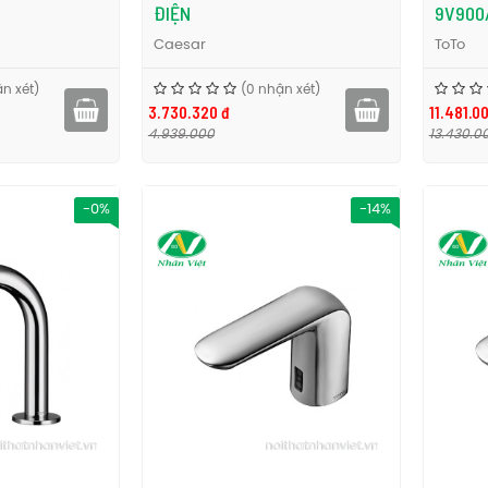
ĐIỆN
9V900
Caesar
ToTo
n xét)
(0 nhận xét)
3.730.320 đ
11.481.0
4.939.000
13.430.0
-0%
-14%