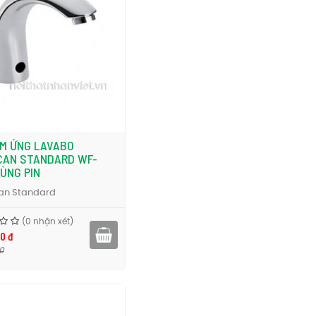
ẢM ỨNG LAVABO
CAN STANDARD WF-
ÙNG PIN
an Standard
(0 nhận xét)
0 đ
0