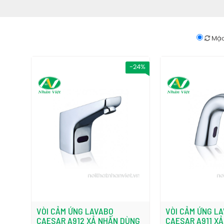
Mặc
-24%
VÒI CẢM ỨNG LAVABO
VÒI CẢM ỨNG L
CAESAR A912 XẢ NHẤN DÙNG
CAESAR A911 X