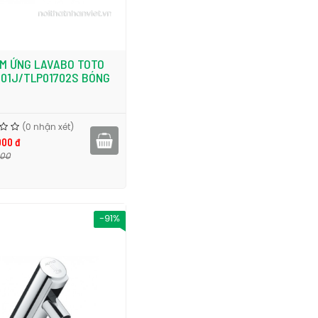
ẢM ỨNG LAVABO TOTO
701J/TLP01702S BÓNG
(0 nhận xét)
000 đ
000
-91%