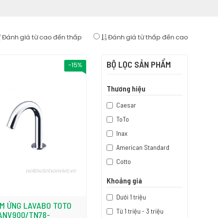
Đánh giá từ cao đến thấp
Đánh giá từ thấp đến cao
BỘ LỌC SẢN PHẨM
-15%
Thương hiệu
Caesar
ToTo
Inax
American Standard
Cotto
Khoảng giá
Dưới 1 triệu
ẢM ỨNG LAVABO TOTO
Từ 1 triệu - 3 triệu
ANV900/TN78-