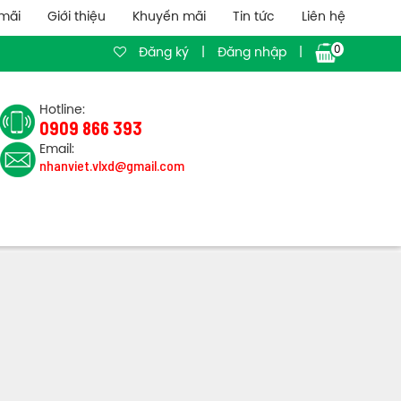
mãi
Giới thiệu
Khuyến mãi
Tin tức
Liên hệ
0
Đăng ký
|
Đăng nhập
|
Hotline:
0909 866 393
Email:
nhanviet.vlxd@gmail.com