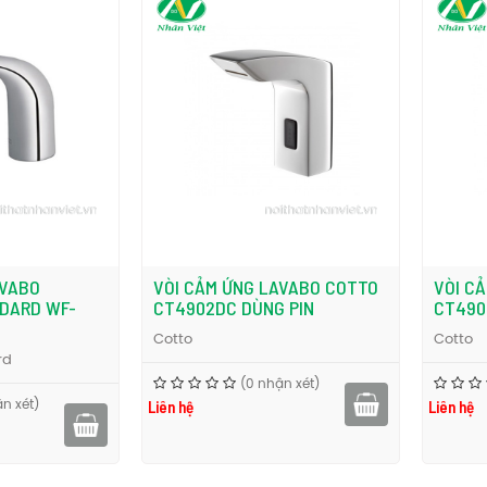
AVABO
VÒI CẢM ỨNG LAVABO COTTO
VÒI C
DARD WF-
CT4902DC DÙNG PIN
CT490
Cotto
Cotto
rd
(0 nhận xét)
Liên hệ
Liên hệ
n xét)