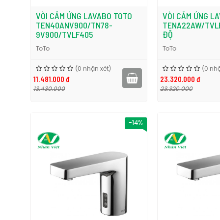
VÒI CẢM ỨNG LAVABO TOTO
VÒI CẢM ỨNG L
TEN40ANV900/TN78-
TENA22AW/TVLF
9V900/TVLF405
ĐỘ
ToTo
ToTo
(0 nhận xét)
(0 nhậ
11.481.000 đ
23.320.000 đ
13.430.000
23.320.000
-14%