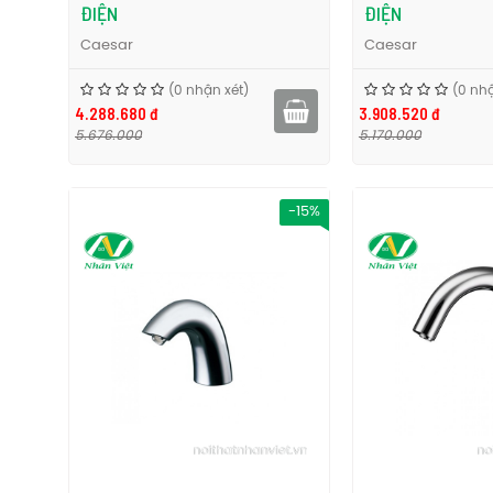
ĐIỆN
ĐIỆN
Caesar
Caesar
(0 nhận xét)
(0 nhậ
4.288.680 đ
3.908.520 đ
5.676.000
5.170.000
-15%