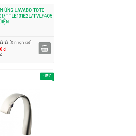
ẢM ỨNG LAVABO TOTO
01/TTLE101E2L/TVLF405
ĐIỆN
(0 nhận xét)
0 đ
00
-15%