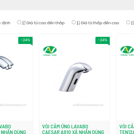
 định
Giá từ cao đến thấp
Giá từ thấp đến cao
-24%
-24%
AVABO
VÒI CẢM ỨNG LAVABO
VÒI C
Ả NHẤN DÙNG
CAESAR A910 XẢ NHẤN DÙNG
TEN12