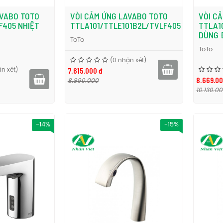
AVABO TOTO
VÒI CẢM ỨNG LAVABO TOTO
VÒI C
405 NHIỆT
TTLA101/TTLE101B2L/TVLF405
TTLA1
DÙNG 
ToTo
ToTo
(0 nhận xét)
7.615.000 đ
n xét)
8.669.00
8.890.000
10.130.0
-14%
-15%