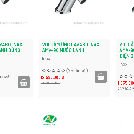
VABO INAX
VÒI CẢM ỨNG LAVABO INAX
VÒI C
ẠNH DÙNG
AMV-90 NƯỚC LẠNH
AMV-9
ĐIỆN 
Inax
Inax
(0 nhận xét)
12.590.000 đ
n xét)
1.035.00
14.460.000
11.930.0