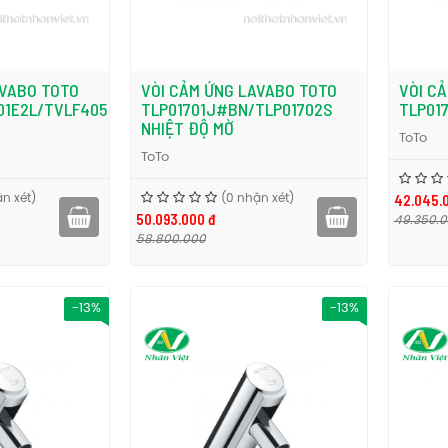
AVABO TOTO
VÒI CẢM ỨNG LAVABO TOTO
VÒI C
01E2L/TVLF405
TLP01701J#BN/TLP01702S
TLP01
NHIỆT ĐỘ MỜ
ToTo
ToTo
42.045.
n xét)
(0 nhận xét)
50.093.000 đ
49.350.
58.800.000
-13%
-13%