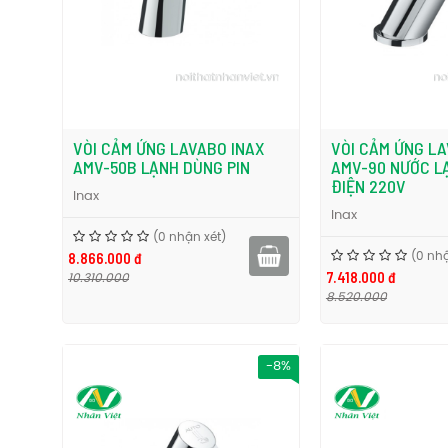
VÒI CẢM ỨNG LAVABO INAX
VÒI CẢM ỨNG LA
AMV-50B LẠNH DÙNG PIN
AMV-90 NƯỚC L
ĐIỆN 220V
Inax
Inax
(0 nhận xét)
8.866.000 đ
(0 nhậ
7.418.000 đ
10.310.000
8.520.000
-8%