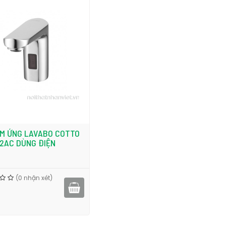
ẢM ỨNG LAVABO COTTO
2AC DÙNG ĐIỆN
(0 nhận xét)