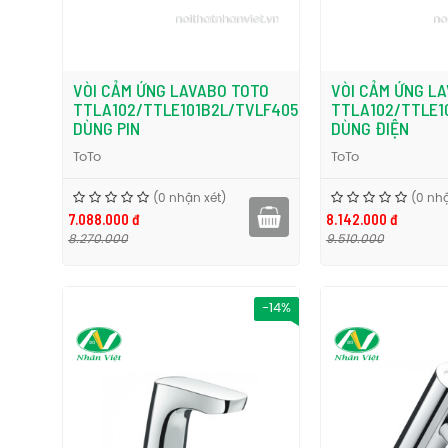
VÒI CẢM ỨNG LAVABO TOTO
VÒI CẢM ỨNG L
TTLA102/TTLE101B2L/TVLF405
TTLA102/TTLE1
DÙNG PIN
DÙNG ĐIỆN
ToTo
ToTo
(0 nhận xét)
(0 nhậ
7.088.000 đ
8.142.000 đ
8.270.000
9.510.000
-14%