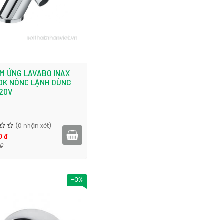
ẢM ỨNG LAVABO INAX
0K NÓNG LẠNH DÙNG
220V
(0 nhận xét)
0 đ
00
-0%