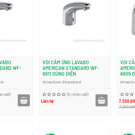
AVABO
VÒI CẢM ỨNG LAVABO
VÒI C
DARD WF-
AMERICAN STANDARD WF-
AMERI
8611 DÙNG ĐIỆN
8805 D
rd
American Standard
Americ
n xét)
(0 nhận xét)
Liên hệ
7.200.00
7.200.00