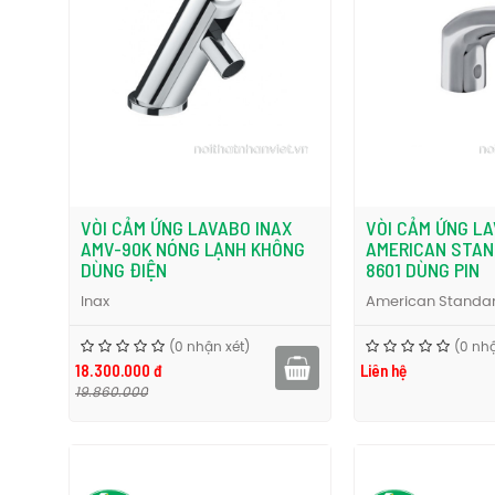
VÒI CẢM ỨNG LAVABO INAX
VÒI CẢM ỨNG L
AMV-90K NÓNG LẠNH KHÔNG
AMERICAN STAN
DÙNG ĐIỆN
8601 DÙNG PIN
Inax
American Standa
(0 nhận xét)
(0 nhậ
18.300.000 đ
Liên hệ
19.860.000