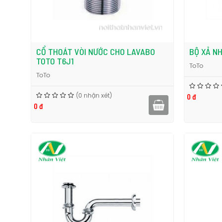
CỔ THOÁT VÒI NƯỚC CHO LAVABO
BỘ XẢ N
TOTO T6J1
ToTo
ToTo
0 đ
(0 nhận xét)
0 đ