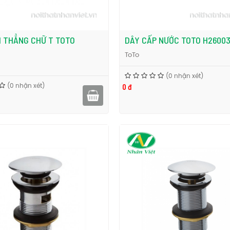
I THẲNG CHỮ T TOTO
DÂY CẤP NƯỚC TOTO H26003
ToTo
(0 nhận xét)
0 đ
(0 nhận xét)