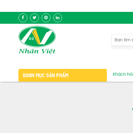
DANH MỤC SẢN PHẨM
Khách hỏi 