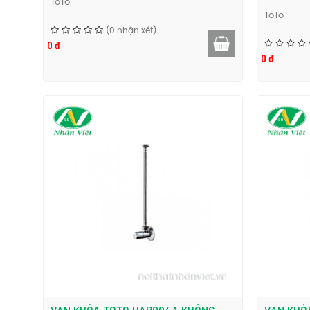
ToTo
ToTo
(0 nhận xét)
0 đ
0 đ