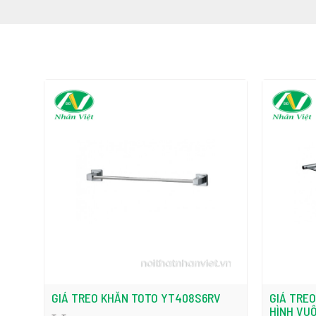
GIÁ TREO KHĂN TOTO YT408S6RV
GIÁ TRE
HÌNH VU