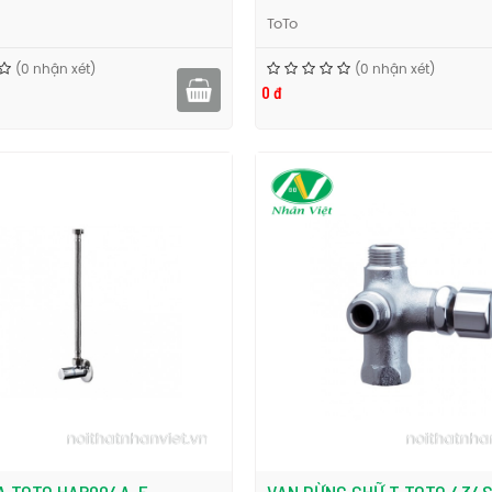
ToTo
(0 nhận xét)
(0 nhận xét)
0 đ