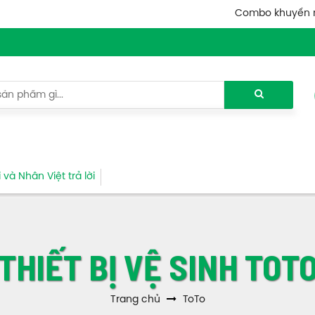
Combo khuyến 
và Nhân Việt trả lời
THIẾT BỊ VỆ SINH TOT
Trang chủ
ToTo