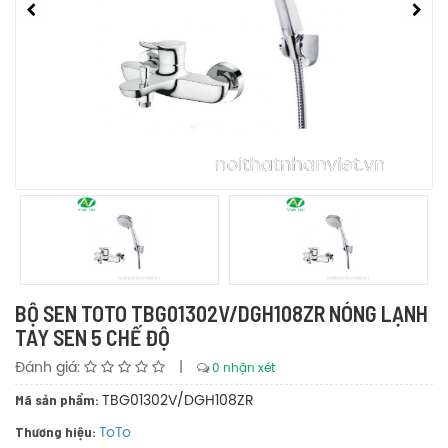
BỘ SEN TOTO TBG01302V/DGH108ZR NÓNG LẠNH
TAY SEN 5 CHẾ ĐỘ
Đánh giá:
|
0 nhận xét
Mã sản phẩm:
TBG01302V/DGH108ZR
Thương hiệu:
ToTo