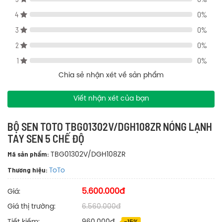
sen 5 chế độ
4
0%
3
0%
2
0%
1
0%
Chia sẻ nhận xét về sản phẩm
Viết nhận xét của bạn
BỘ SEN TOTO TBG01302V/DGH108ZR NÓNG LẠNH
TAY SEN 5 CHẾ ĐỘ
Mã sản phẩm:
TBG01302V/DGH108ZR
Thương hiệu:
ToTo
5.600.000đ
Giá:
Giá thị trường:
6.560.000đ