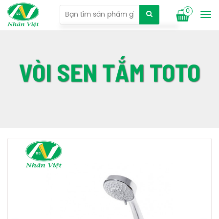
0
Tog
nav
VÒI SEN TẮM TOTO