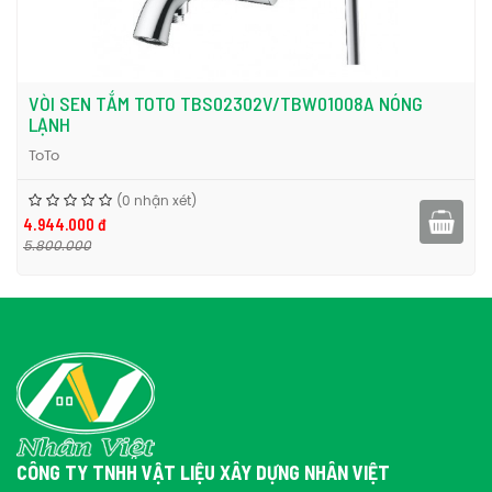
độ là vòi sen tắm chất lượng được phân phối tại Nội thất Nhân
Việt. Liên hệ với chúng tôi để mua sản phẩm bộ sen TOTO
TBG01302V/DGH108ZR nóng lạnh tay sen 5 chế độ nhé.
Để tham khảo thêm về vòi sen tắm, bạn có thể tìm hiểu các sản
VÒI SEN TẮM TOTO TBS02302V/TBW01008A NÓNG
vòi sen tắm Toto
vòi sen tắm
thiết bị vệ sinh
phẩm khác tại
,
,
LẠNH
Toto
nhé.
ToTo
(0 nhận xét)
4.944.000 đ
5.800.000
CÔNG TY TNHH VẬT LIỆU XÂY DỰNG NHÂN VIỆT