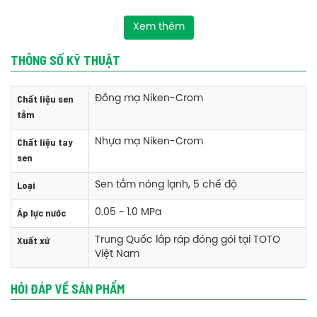
Xem thêm
THÔNG SỐ KỸ THUẬT
Chất liệu sen
Đồng mạ Niken-Crom
tắm
Chất liệu tay
Nhựa mạ Niken-Crom
sen
Loại
Sen tắm nóng lạnh, 5 chế độ
Phụ kiện bộ sen TOTO TBG01302V/DGH108ZR nóng lạnh tay sen 5
Áp lực nước
0.05 ~ 1.0 MPa
chế độ
Xuất xứ
Trung Quốc lắp ráp đóng gói tại TOTO
+ Củ Sen, tay sen, dây sen và gác sen
Việt Nam
Tính năng bộ sen TOTO TBG01302V/DGH108ZR nóng lạnh tay sen 5
HỎI ĐÁP VỀ SẢN PHẨM
chế độ