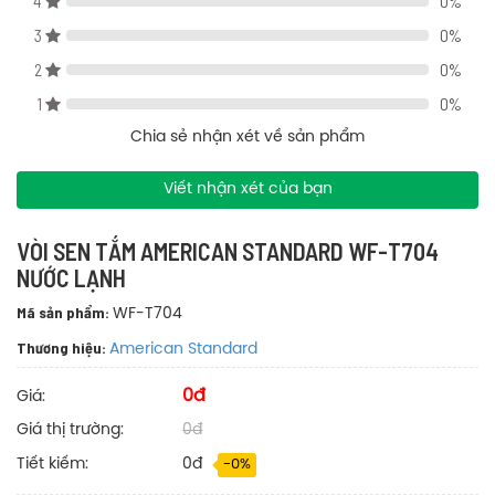
4
0%
3
0%
2
0%
1
0%
Chia sẻ nhận xét về sản phẩm
Viết nhận xét của bạn
VÒI SEN TẮM AMERICAN STANDARD WF-T704
NƯỚC LẠNH
Mã sản phẩm:
WF-T704
Thương hiệu:
American Standard
0đ
Giá:
Nội thất Nhân Việt - Địa chỉ bán vòi sen tắm American Standard
Giá thị trường:
0đ
WF-T704 nước lạnh uy tín TPHCM
Tiết kiếm:
0đ
-0%