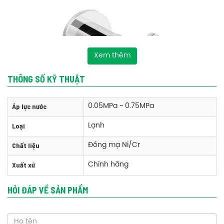
Xem thêm
THÔNG SỐ KỸ THUẬT
Áp lực nước
0.05MPa ~ 0.75MPa
Loại
Lạnh
Chất liệu
Đồng mạ Ni/Cr
Xuất xứ
Chính hãng
Tính năng vòi sen tắm American Standard WF-T704 nước lạnh
HỎI ĐÁP VỀ SẢN PHẨM
Công nghệ Durashine:
+
Tạo lớp phủ crom sáng bóng mang lại vẻ
tươi sáng lâu dài.
+
Củ sen American Standard WF-T704
được làm bằng chất liệu