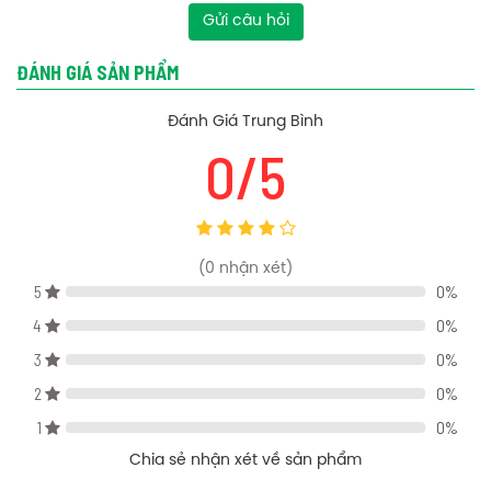
Gửi câu hỏi
Áp lực nước: 0.05MPa ~ 0.75MPa
Loại: Nóng lạnh, Tay sen 3 chức năng
ĐÁNH GIÁ SẢN PHẨM
Chất liệu: Đồng mạ Ni/Cr
Đánh Giá Trung Bình
Bản vẽ kỹ thuật tay sen American Standard A-0017
0/5
(
0
nhận xét)
5
0%
4
0%
3
0%
2
0%
1
0%
Chia sẻ nhận xét về sản phẩm