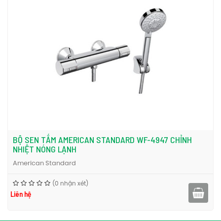
Email: nhanviet.vlxd@gmail.com
Hãy lắp đặt tay sen American Standard A-0017 cho nhà tắm của
mình và cảm nhận tiện ích từ tay sen American Standard A-0017
bạn nhé. Liên hệ ngay Nội thất Nhân Việt để được báo giá chi tiết.
Để tham khảo thêm về vòi sen tắm, bạn có thể tìm hiểu các sản
vòi sen tắm American Standard
vòi sen tắm
thiết
phẩm khác tại
,
,
bị vệ sinh American Standard
nhé.
BỘ SEN TẮM AMERICAN STANDARD WF-4947 CHỈNH
NHIỆT NÓNG LẠNH
American Standard
(0 nhận xét)
Liên hệ