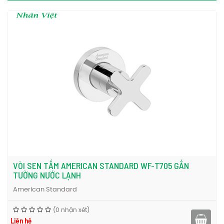
Email: nhanviet.vlxd@gmail.com
Tay sen American Standard FFASS506-GR màu xám đáp ứng
được nhu cầu cho mọi thành viên trong gia đình bạn. Hãy mua
ngay tay sen American Standard FFASS506-GR màu xám tại Nội
thất Nhân Việt bạn nhé.
Để tham khảo thêm về vòi sen tắm, bạn có thể tìm hiểu các sản
vòi sen tắm American Standard
vòi sen tắm
thiết
phẩm khác tại
,
,
bị vệ sinh American Standard
nhé.
VÒI SEN TẮM AMERICAN STANDARD WF-T705 GẮN
TƯỜNG NƯỚC LẠNH
American Standard
(0 nhận xét)
Liên hệ