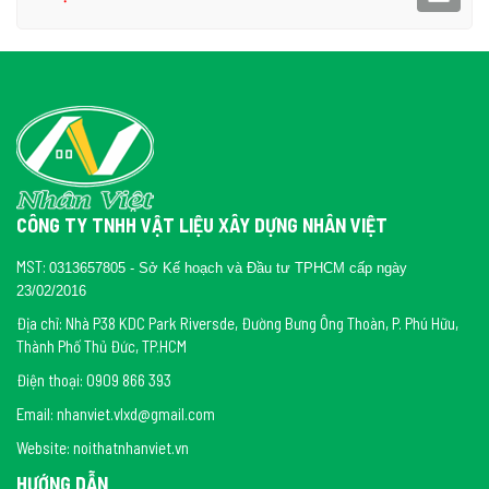
CÔNG TY TNHH VẬT LIỆU XÂY DỰNG NHÂN VIỆT
MST:
0313657805 - Sở Kế hoạch và Đầu tư TPHCM cấp ngày
23/02/2016
Địa chỉ: Nhà P38 KDC Park Riversde, Đường Bưng Ông Thoàn, P. Phú Hữu,
Thành Phố Thủ Đức, TP.HCM
Điện thoại: 0909 866 393
Email: nhanviet.vlxd@gmail.com
Website: noithatnhanviet.vn
HƯỚNG DẪN