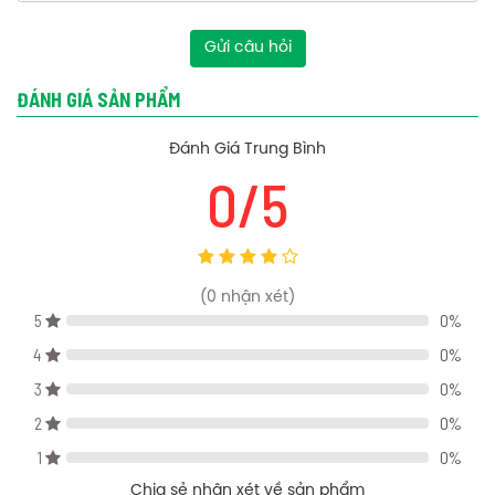
Áp lực nước: 0.05MPa ~ 0.75MPa
Loại: Nóng lạnh
Gửi câu hỏi
Chất liệu: Đồng mạ Ni/Cr
ĐÁNH GIÁ SẢN PHẨM
Bản vẽ kỹ thuật tay sen American Standard FFASS506-GR màu xám
Đánh Giá Trung Bình
0/5
(
0
nhận xét)
5
0%
4
0%
3
0%
2
0%
1
0%
Chia sẻ nhận xét về sản phẩm