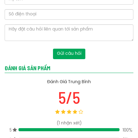
Tính năng bồn cầu Toto MS855DT3 một khối nắp TC385VS
+ Men Cefiontect: lớp men sứ mịn màng ngăn chất thải bám vào.
+ Xả xoáy Tornado: Sức mạnh làm sạch 360 độ đạt đến mọi vị trí và
sử dụng ít nước hơn.
+ Thiết kế vành kín:
Thiết kế độc đáo không có chỗ cho chất thải
Gửi câu hỏi
và vi khuẩn bám vào. Giúp việc lau chùi nhà vệ sinh trở nên dễ
dàng hơn.
ĐÁNH GIÁ SẢN PHẨM
+ Tiết kiệm nước: công nghệ ưu việt giúp tiết kiệm nước tối đa.
Đánh Giá Trung Bình
Bản vẽ kỹ thuật bồn cầu Toto MS855DT3 một khối nắp TC385VS
5/5
(
1
nhận xét)
5
100%