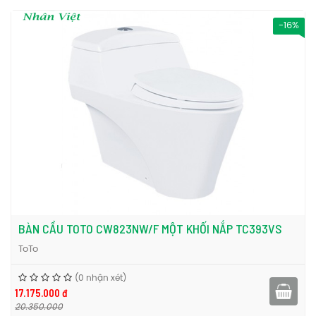
-16%
BÀN CẦU TOTO CW823NW/F MỘT KHỐI NẮP TC393VS
ToTo
(0 nhận xét)
17.175.000 đ
20.350.000