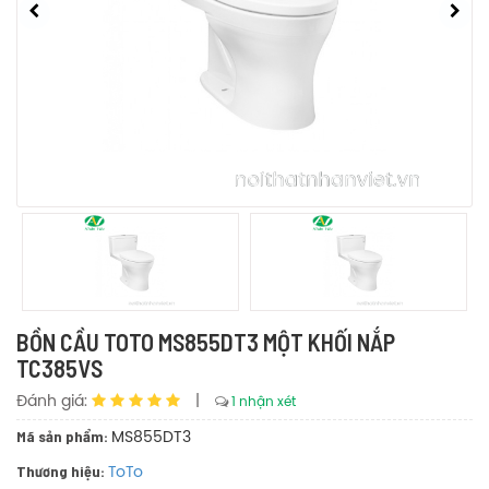
BỒN CẦU TOTO MS855DT3 MỘT KHỐI NẮP
TC385VS
Đánh giá:
|
1 nhận xét
Mã sản phẩm:
MS855DT3
Thương hiệu:
ToTo