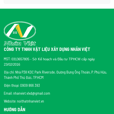
CÔNG TY TNHH VẬT LIỆU XÂY DỰNG NHÂN VIỆT
MST:
0313657805 - Sở Kế hoạch và Đầu tư TPHCM cấp ngày
23/02/2016
Địa chỉ: Nhà P38 KDC Park Riversde, Đường Bưng Ông Thoàn, P. Phú Hữu,
Thành Phố Thủ Đức, TP.HCM
Điện thoại: 0909 866 393
Email: nhanviet.vlxd@gmail.com
Website: noithatnhanviet.vn
HƯỚNG DẪN