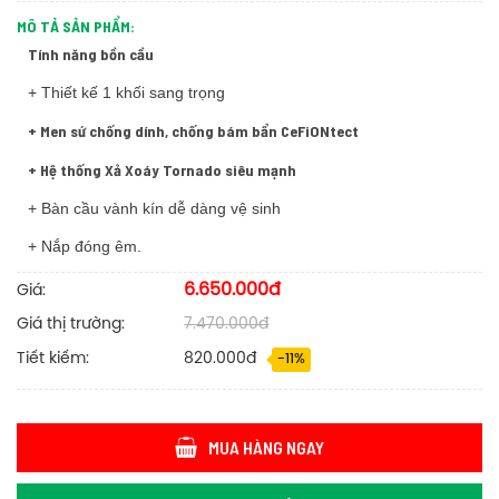
MÔ TẢ SẢN PHẨM:
Tính năng bồn cầu
+ Thiết kế 1 khối sang trọng
+ Men sứ chống dính, chống bám bẩn CeFiONtect
+ Hệ thống Xả Xoáy Tornado siêu mạnh
+ Bàn cầu vành kín dễ dàng vệ sinh
+ Nắp đóng êm.
6.650.000đ
Giá:
Giá thị trường:
7.470.000đ
Tiết kiếm:
820.000đ
-11%
MUA HÀNG NGAY