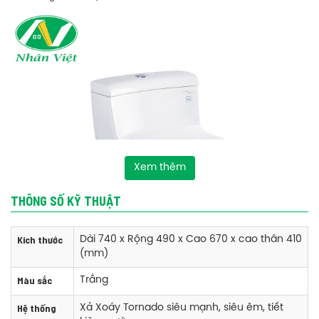
Xem thêm
THÔNG SỐ KỸ THUẬT
Kích thước
Dài 740 x Rộng 490 x Cao 670 x cao thân 410
(mm)
Màu sắc
Trắng
Hệ thống
Xả Xoáy Tornado siêu mạnh, siêu êm, tiết