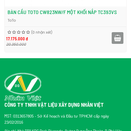
BÀN CẦU TOTO CW823NW/F MỘT KHỐI NẮP TC393VS
ToTo
(0 nhận xét)
17.175.000 đ
20.350.000
CÔNG TY TNHH VẬT LIỆU XÂY DỰNG NHÂN VIỆT
MST:
0313657805 - Sở Kế hoạch và Đầu tư TPHCM cấp ngày
23/02/2016
Địa chỉ: Nhà P38 KDC Park Riversde, Đường Bưng Ông Thoàn, P. Phú Hữu,