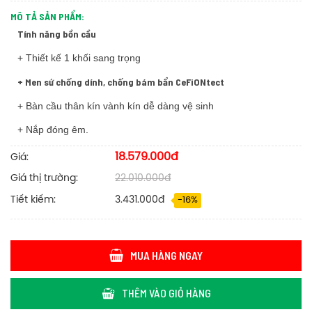
MÔ TẢ SẢN PHẨM:
Tính năng bồn cầu
+ Thiết kế 1 khối sang trọng
+ Men sứ chống dính, chống bám bẩn CeFiONtect
+ Bàn cầu thân kín vành kín dễ dàng vệ sinh
+ Nắp đóng êm.
18.579.000đ
Giá:
Giá thị trường:
22.010.000đ
Tiết kiếm:
3.431.000đ
-16%
MUA HÀNG NGAY
THÊM VÀO GIỎ HÀNG