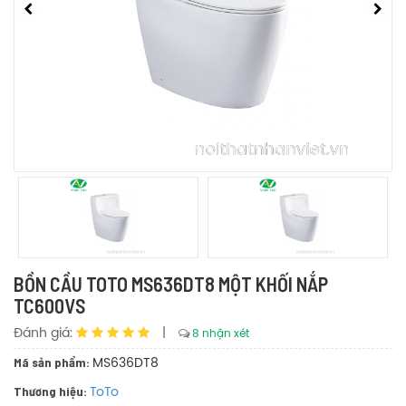
BỒN CẦU TOTO MS636DT8 MỘT KHỐI NẮP
TC600VS
Đánh giá:
|
8 nhận xét
Mã sản phẩm:
MS636DT8
Thương hiệu:
ToTo