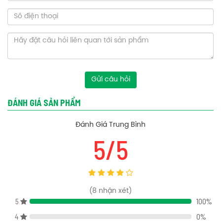
Tính năng bồn cầu TOTO MS636DT8 một khối nắp TC600VS
Men Cefiontect: lớp men sứ mịn màng ngăn chất thải bám vào.
+
+ Xả xoáy Tornado: Sức mạnh làm sạch 360 độ đạt đến mọi vị trí và
sử dụng ít nước hơn.
+ Thiết kế vành kín: Thiết kế độc đáo không có chỗ cho chất thải
Gửi câu hỏi
và vi khuẩn bám vào. Giúp việc lau chùi nhà vệ sinh trở nên dễ
dàng hơn.
ĐÁNH GIÁ SẢN PHẨM
+ Tiết kiệm nước: công nghệ ưu việt giúp tiết kiệm nước tối đa.
Đánh Giá Trung Bình
Bản vẽ kỹ thuật bồn cầu TOTO MS636DT8 một khối nắp TC600VS
5/5
(
8
nhận xét)
5
100%
4
0%