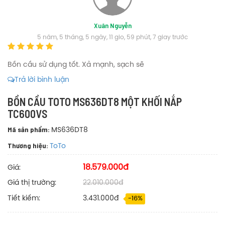
Xuân Nguyễn
5 năm, 5 tháng, 5 ngày, 11 gio, 59 phút, 7 giay trước
Bồn cầu sử dụng tốt. Xả mạnh, sạch sẽ
Trả lời bình luận
BỒN CẦU TOTO MS636DT8 MỘT KHỐI NẮP
TC600VS
Mã sản phẩm:
MS636DT8
Thương hiệu:
ToTo
18.579.000đ
Giá:
Giá thị trường:
22.010.000đ
Tiết kiếm:
3.431.000đ
-16%