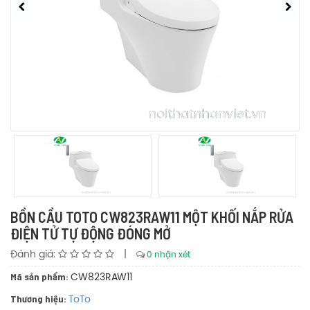
BỒN CẦU TOTO CW823RAW11 MỘT KHỐI NẮP RỬA
ĐIỆN TỬ TỰ ĐỘNG ĐÓNG MỞ
Đánh giá:
|
0 nhận xét
Mã sản phẩm:
CW823RAW11
Thương hiệu:
ToTo