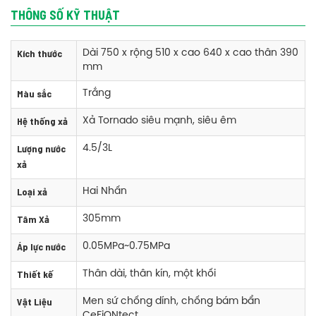
THÔNG SỐ KỸ THUẬT
Kích thước
Dài 750 x rộng 510 x cao 640 x cao thân 390
mm
Màu sắc
Trắng
Hệ thống xả
Xả Tornado siêu mạnh, siêu êm
Lượng nước
Phụ kiện bồn cầu Toto CW823RAW11 một khối nắp rửa điện tử
4.5/3L
xả
Inđônêxia
+ Thân cầu: CW823RA- Xuất xứ:
Loại xả
Hai Nhấn
+ Nắp rửa điện tử: TCF4911Z -Xuât xứ: Malaysia
+ Bích nối sàn, van dừng
Tâm Xả
305mm
Áp lực nước
0.05MPa~0.75MPa
Thông số kỹ thuật bồn cầu Toto CW823RAW11 một khối nắp rửa điện
Thiết kế
Thân dài, thân kín, một khối
tử
Vật Liệu
Kích thước: Dài 750 x rộng 510 x cao 640 x cao thân 390
Men sứ chống dính, chống bám bẩn
CeFiONtect