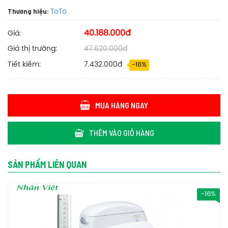
Bản vẽ kỹ thuật bồn cầu Toto CW823RAW11 một khối nắp rửa điện tử
Thương hiệu:
ToTo
40.188.000đ
Giá:
Giá thị trường:
47.620.000đ
Tiết kiếm:
7.432.000đ
-16%
MUA HÀNG NGAY
THÊM VÀO GIỎ HÀNG
SẢN PHẨM LIÊN QUAN
-16%