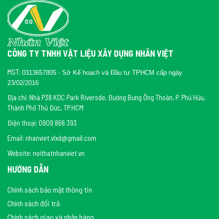
các dòng bồn cầu nắp rửa điện tử khác. Ngoài mẫu bồn cầu Toto
CW823RAW11 một khối nắp rửa điện tử ra, chúng tôi còn cung
cấp đa dạng các loại bồn cầu với đa dạng mẫu mã phù hợp cho
gia đình bạn.
bồn cầu
Để biết thêm sản phẩm, bạn có thể tham khảo thêm về
CÔNG TY TNHH VẬT LIỆU XÂY DỰNG NHÂN VIỆT
thông minh Toto
bồn cầu thông minh
bồn cầu Toto
bồn
,
,
,
cầu
thiết bị vệ sinh Toto
,
.
MST:
0313657805 - Sở Kế hoạch và Đầu tư TPHCM cấp ngày
23/02/2016
Địa chỉ: Nhà P38 KDC Park Riversde, Đường Bưng Ông Thoàn, P. Phú Hữu,
Thành Phố Thủ Đức, TP.HCM
Điện thoại: 0909 866 393
Email: nhanviet.vlxd@gmail.com
Website: noithatnhanviet.vn
HƯỚNG DẪN
Chính sách bảo mật thông tin
Chính sách đổi trả
Chính sách giao và nhận hàng