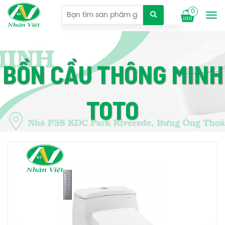
0
Tog
nav
BỒN CẦU THÔNG MINH
TOTO