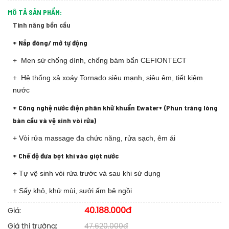
MÔ TẢ SẢN PHẨM:
Tính năng bồn cầu
+ Nắp đóng/ mở tự động
+
Men sứ chống dính, chống bám bẩn CEFIONTECT
+ Hệ thống xả xoáy Tornado siêu mạnh, siêu êm, tiết kiệm
nước
+ Công nghệ nước điện phân khử khuẩn Ewater+ (Phun tráng lòng
bàn cầu và vệ sinh vòi rửa)
+ Vòi rửa massage đa chức năng, rửa sạch, êm ái
+ Chế độ đưa bọt khí vào giọt nước
+ Tự vệ sinh vòi rửa trước và sau khi sử dụng
+ Sấy khô, khử mùi, sưởi ấm bệ ngồi
40.188.000đ
Giá:
Giá thị trường:
47.620.000đ