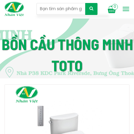
0
Tog
nav
BỒN CẦU THÔNG MINH
TOTO