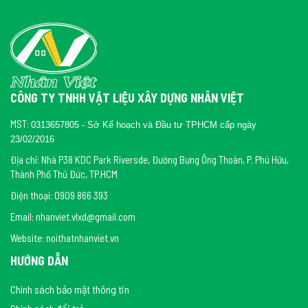
nắp rửa điện tử nhé.
bồn cầu
Để biết thêm sản phẩm, bạn có thể tham khảo thêm về
thông minh Toto
bồn cầu thông minh
bồn cầu Toto
bồn
,
,
,
cầu
thiết bị vệ sinh Toto
,
.
CÔNG TY TNHH VẬT LIỆU XÂY DỰNG NHÂN VIỆT
MST:
0313657805 - Sở Kế hoạch và Đầu tư TPHCM cấp ngày
23/02/2016
Địa chỉ: Nhà P38 KDC Park Riversde, Đường Bưng Ông Thoàn, P. Phú Hữu,
Thành Phố Thủ Đức, TP.HCM
Điện thoại: 0909 866 393
Email: nhanviet.vlxd@gmail.com
Website: noithatnhanviet.vn
HƯỚNG DẪN
Chính sách bảo mật thông tin