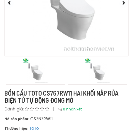
BỒN CẦU TOTO CS767RW11 HAI KHỐI NẮP RỬA
ĐIỆN TỬ TỰ ĐỘNG ĐÓNG MỞ
Đánh giá:
|
0 nhận xét
Mã sản phẩm:
CS767RW11
Thương hiệu:
ToTo