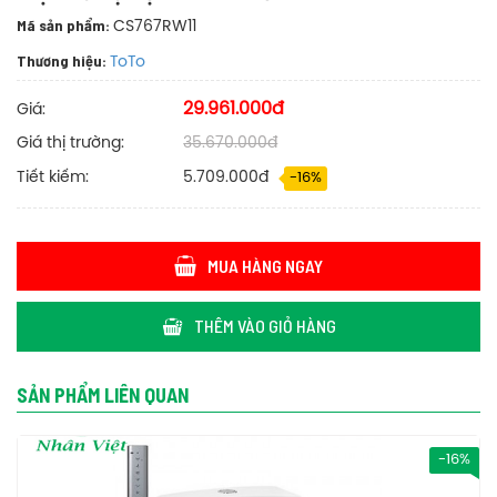
Mã sản phẩm:
CS767RW11
Thương hiệu:
ToTo
29.961.000đ
Giá:
Giá thị trường:
35.670.000đ
Tiết kiếm:
5.709.000đ
-16%
MUA HÀNG NGAY
THÊM VÀO GIỎ HÀNG
SẢN PHẨM LIÊN QUAN
-16%