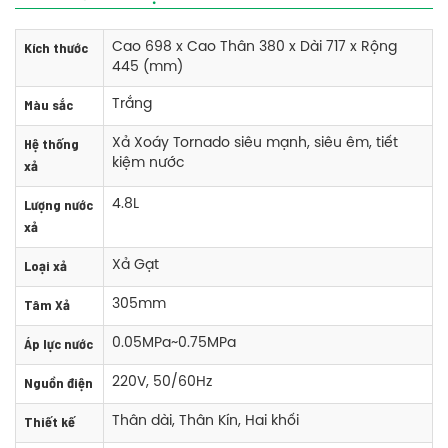
Kích thước
Cao 698 x Cao Thân 380 x Dài 717 x Rộng
445 (mm)
Màu sắc
Trắng
Hệ thống
Xả Xoáy Tornado siêu mạnh, siêu êm, tiết
kiệm nước
xả
Phụ kiện bồn cầu Toto CS767RW11 hai khối nắp rửa điện tử
Lượng nước
4.8L
+ Thân cầu: C767 - Xuất xứ : Việt Nam
xả
+ Két nước: S767 -Xuất xứ : Việt Nam
Loại xả
Xả Gạt
TCF4911Z
+ Nắp Rửa điện tử
-Xuât xứ: Malaysia
Tâm Xả
305mm
+ Bích nối sàn, van dừng , dây cấp
Áp lực nước
0.05MPa~0.75MPa
Thông số kỹ thuật bồn cầu Toto CS767RW11 hai khối nắp rửa điện tử
Nguồn điện
220V, 50/60Hz
Kích thước: Cao 698 x Cao Thân 380 x Dài 717 x Rộng 445
Thiết kế
(mm)
Thân dài, Thân Kín, Hai khối
Màu sắc: Trắng