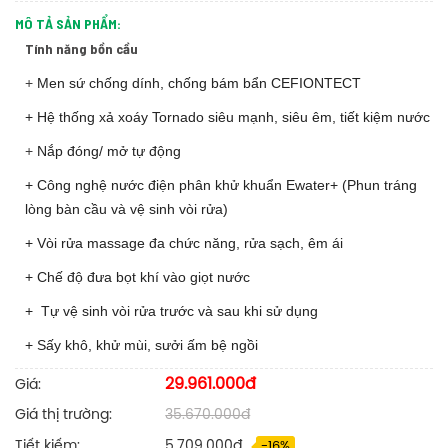
MÔ TẢ SẢN PHẨM:
Tính năng bồn cầu
+
Men sứ chống dính, chống bám bẩn CEFIONTECT
+ Hệ thống xả xoáy Tornado siêu mạnh, siêu êm, tiết kiệm nước
+
Nắp đóng/ mở tự động
+ Công nghệ nước điện phân khử khuẩn Ewater+ (Phun tráng
lòng bàn cầu và vệ sinh vòi rửa)
+ Vòi rửa massage đa chức năng, rửa sạch, êm ái
+ Chế độ đưa bọt khí vào giọt nước
+ Tự vệ sinh vòi rửa trước và sau khi sử dụng
+ Sấy khô, khử mùi, sưởi ấm bệ ngồi
29.961.000đ
Giá:
Giá thị trường:
35.670.000đ
Tiết kiếm:
5.709.000đ
-16%