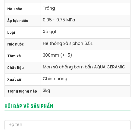
Màu sắc
Trắng
Áp lực nước
0.05 ~ 0.75 MPa
Loại
Xả gạt
Phụ kiện bồn cầu Inax AC-991R/CW-S32VN một khối nắp rửa cơ
Mức nước
Hệ thống xả siphon 6.5L
+ Thân cầu : AC-991R
Tâm xả
300mm (+-5)
+ Nắp rửa cơ : CW-S32VN
Chất liệu
+ Linh phụ kiện kèm theo
Men sứ chống bám bẩn AQUA CERAMIC
Xuất xứ
Chính hãng
Thông số kỹ thuật bồn cầu Inax AC-991R/CW-S32VN một khối nắp
Trọng lượng nắp
3kg
rửa cơ
Kích thước: Rộng 380 x Dài 760 x Cao 636 mm
HỎI ĐÁP VỀ SẢN PHẨM
Màu sắc: Trắng
Áp lực nước: 0.05 ~ 0.75 MPa
Loại: Xả gạt
Hệ thống xả: Hệ thống xả siphon 6.5L