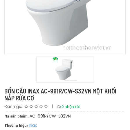
BỒN CẦU INAX AC-991R/CW-S32VN MỘT KHỐI
NẮP RỬA CƠ
Đánh giá:
|
0 nhận xét
Mã sản phẩm:
AC-991R/CW-S32VN
Thương hiệu:
Inax