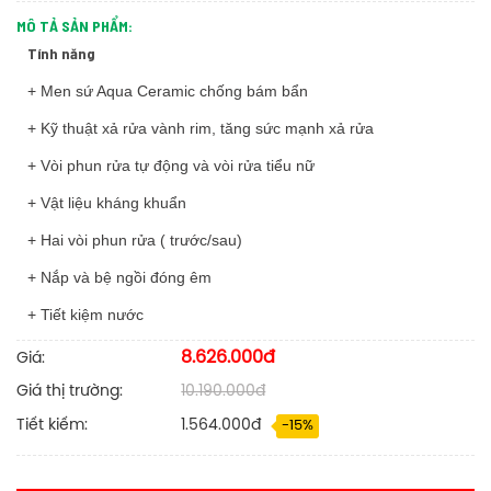
MÔ TẢ SẢN PHẨM:
Tính năng
+
Men sứ Aqua Ceramic chống bám bẩn
+ Kỹ thuật xả rửa vành rim, tăng sức mạnh xả rửa
+ Vòi phun rửa tự động và vòi rửa tiểu nữ
+ Vật liệu kháng khuẩn
+ Hai vòi phun rửa ( trước/sau)
+ Nắp và bệ ngồi đóng êm
+ Tiết kiệm nước
8.626.000đ
Giá:
Giá thị trường:
10.190.000đ
Tiết kiếm:
1.564.000đ
-15%