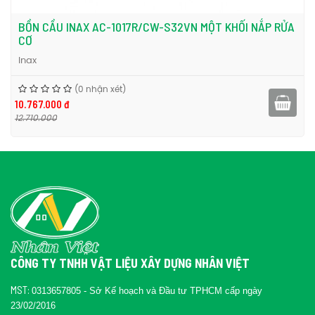
BỒN CẦU INAX AC-1017R/CW-S32VN MỘT KHỐI NẮP RỬA
CƠ
Inax
(0 nhận xét)
10.767.000 đ
12.710.000
CÔNG TY TNHH VẬT LIỆU XÂY DỰNG NHÂN VIỆT
MST:
0313657805 - Sở Kế hoạch và Đầu tư TPHCM cấp ngày
23/02/2016