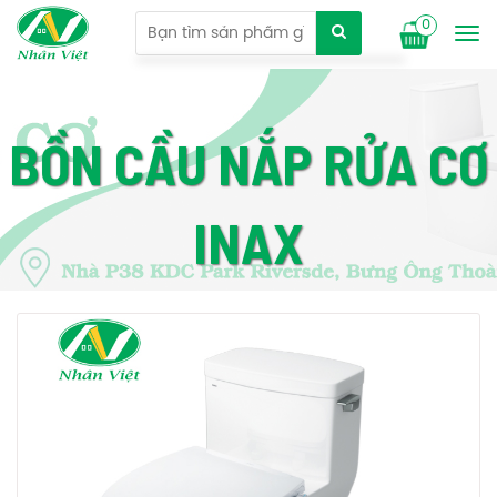
0
Tog
nav
BỒN CẦU NẮP RỬA CƠ
INAX