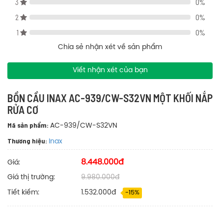
3
0%
Nắp đóng êm
+
: tránh va đập mạnh có thể gây nứt vỡ và không
tạo nên tiếng ồn khó chịu
2
0%
Tiết kiệm nước
+
: công nghệ giúp tối ưu lượng nước tiêu thụ cho 1
1
0%
lần xả
Chia sẻ nhận xét về sản phẩm
Bản vẽ kỹ thuật bồn cầu Inax AC-939/CW-S32VN một khối nắp rửa cơ
Viết nhận xét của bạn
BỒN CẦU INAX AC-939/CW-S32VN MỘT KHỐI NẮP
RỬA CƠ
Mã sản phẩm:
AC-939/CW-S32VN
Thương hiệu:
Inax
8.448.000đ
Giá:
Giá thị trường:
9.980.000đ
Tiết kiếm:
1.532.000đ
-15%