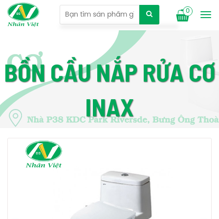
0
Tog
nav
BỒN CẦU NẮP RỬA CƠ
INAX