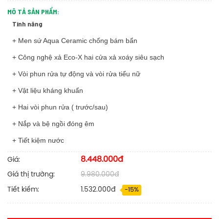
MÔ TẢ SẢN PHẨM:
Tính năng
+
Men sứ Aqua Ceramic chống bám bẩn
+ Công nghệ xả Eco-X hai cửa xả xoáy siêu sạch
+ Vòi phun rửa tự động và vòi rửa tiểu nữ
+ Vật liệu kháng khuẩn
+ Hai vòi phun rửa ( trước/sau)
+ Nắp và bệ ngồi đóng êm
+ Tiết kiệm nước
8.448.000đ
Giá:
Giá thị trường:
9.980.000đ
Tiết kiếm:
1.532.000đ
-15%