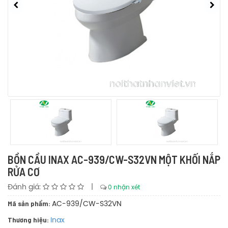
BỒN CẦU INAX AC-939/CW-S32VN MỘT KHỐI NẮP
RỬA CƠ
Đánh giá:
|
0 nhận xét
Mã sản phẩm:
AC-939/CW-S32VN
Thương hiệu:
Inax