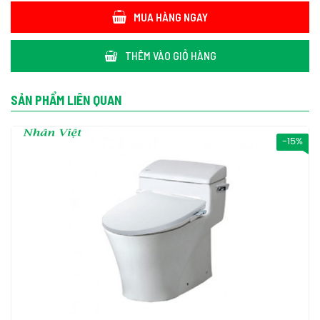
MUA HÀNG NGAY
THÊM VÀO GIỎ HÀNG
SẢN PHẨM LIÊN QUAN
Nội thất Nhân Việt - Địa chỉ bán bồn cầu Inax AC-939/CW-S32VN
-15%
một khối nắp rửa cơ uy tín TPHCM
Nội thất Nhân Việt là địa chỉ phân phối bồn cầu Inax AC-939/CW-
S32VN một khối nắp rửa cơ uy tín nhất tại TPHCM. Chúng tôi
chuyên cung cấp bồn cầu Inax AC-939/CW-S32VN một khối nắp
rửa cơ chính hãng, chất lượng nhất hiện nay. Sản phẩm bồn cầu
Inax AC-939/CW-S32VN một khối nắp rửa cơ được chúng tôi
phân phối với giá cả cạnh tranh nhất trên thị trường hiện nay.
Liên hệ Nội thất Nhân Việt
Địa chỉ: Nhà P38 KDC Park Riversde, Đường Bưng Ông
Thoàn, P. Phú Hữu, Thành Phố Thủ Đức, TP.HCM