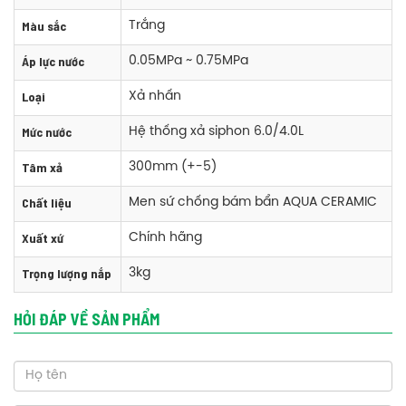
Màu sắc
Trắng
Áp lực nước
0.05MPa ~ 0.75MPa
Loại
Xả nhấn
Phụ kiện bồn cầu Inax AC-939/CW-S32VN một khối nắp rửa cơ
Mức nước
Hệ thống xả siphon 6.0/4.0L
+ Thân cầu : AC-939
Tâm xả
300mm (+-5)
+ Nắp rửa cơ : CW-S32VN
Chất liệu
+ Linh phụ kiện kèm theo
Men sứ chống bám bẩn AQUA CERAMIC
Xuất xứ
Chính hãng
Thông số kỹ thuật bồn cầu Inax AC-939/CW-S32VN một khối nắp rửa
Trọng lượng nắp
3kg
cơ
Kích thước: Rộng 393 x Dài 714 x Cao 655 mm
HỎI ĐÁP VỀ SẢN PHẨM
Màu sắc: Trắng
Áp lực nước: 0.05MPa ~ 0.75MPa
Loại: Xả nhấn
Hệ thống xả: Hệ thống xả siphon 6.0/4.0L