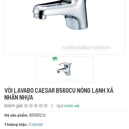
VÒI LAVABO CAESAR B560CU NÓNG LẠNH XẢ
NHẤN NHỰA
Đánh giá:
|
0 nhận xét
Mã sản phẩm:
B560CU
Thương hiệu:
Caesar