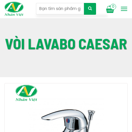
0
Tog
nav
VÒI LAVABO CAESAR