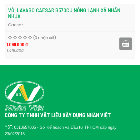
VÒI LAVABO CAESAR B570CU NÓNG LẠNH XẢ NHẤN
NHỰA
Caesar
(0 nhận xét)
1.099.000 đ
1.419.000
CÔNG TY TNHH VẬT LIỆU XÂY DỰNG NHÂN VIỆT
MST:
0313657805 - Sở Kế hoạch và Đầu tư TPHCM cấp ngày
23/02/2016