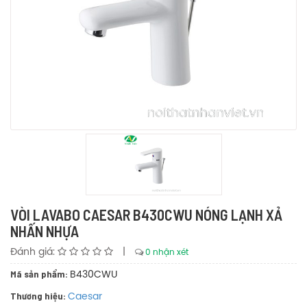
VÒI LAVABO CAESAR B430CWU NÓNG LẠNH XẢ
NHẤN NHỰA
Đánh giá:
|
0 nhận xét
Mã sản phẩm:
B430CWU
Thương hiệu:
Caesar