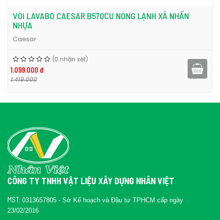
VÒI LAVABO CAESAR B570CU NÓNG LẠNH XẢ NHẤN
NHỰA
Caesar
(0 nhận xét)
1.099.000 đ
1.419.000
CÔNG TY TNHH VẬT LIỆU XÂY DỰNG NHÂN VIỆT
MST:
0313657805 - Sở Kế hoạch và Đầu tư TPHCM cấp ngày
23/02/2016