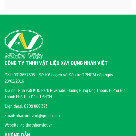
CÔNG TY TNHH VẬT LIỆU XÂY DỰNG NHÂN VIỆT
MST:
0313657805 - Sở Kế hoạch và Đầu tư TPHCM cấp ngày
23/02/2016
Địa chỉ: Nhà P38 KDC Park Riversde, Đường Bưng Ông Thoàn, P. Phú Hữu,
Thành Phố Thủ Đức, TP.HCM
Điện thoại: 0909 866 393
Email: nhanviet.vlxd@gmail.com
Website: noithatnhanviet.vn
HƯỚNG DẪN