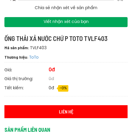
Chia sẻ nhận xét về sản phẩm
Viết nhận xét của bạn
ỐNG THẢI XẢ NƯỚC CHỨ P TOTO TVLF403
Mã sản phẩm:
TVLF403
Thương hiệu:
ToTo
0đ
Giá:
Giá thị trường:
0đ
Tiết kiếm:
0đ
-0%
LIÊN HỆ
SẢN PHẨM LIÊN QUAN