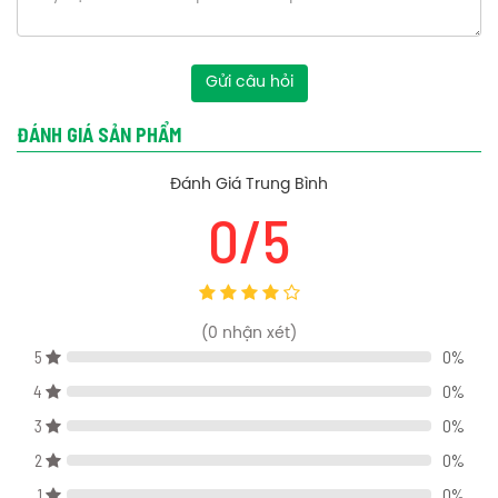
Email: nhanviet.vlxd@gmail.com
phụ kiện phòng tắm
Bạn có thể tham khảo thêm các dòng
Toto
phụ kiện phòng tắm
thiết bị vệ sinh Toto
,
,
khác tại Nội thất
Gửi câu hỏi
Nhân Việt.
ĐÁNH GIÁ SẢN PHẨM
Đánh Giá Trung Bình
0/5
(
0
nhận xét)
5
0%
4
0%
3
0%
2
0%
1
0%