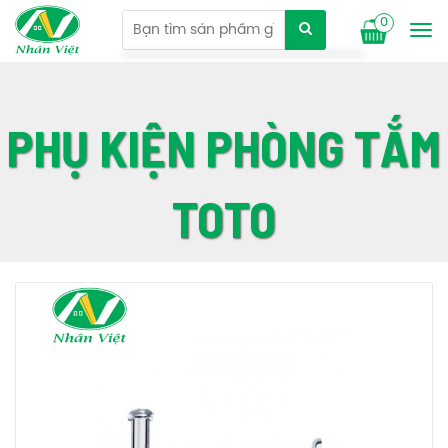
0
Tog
nav
PHỤ KIỆN PHÒNG TẮM
TOTO