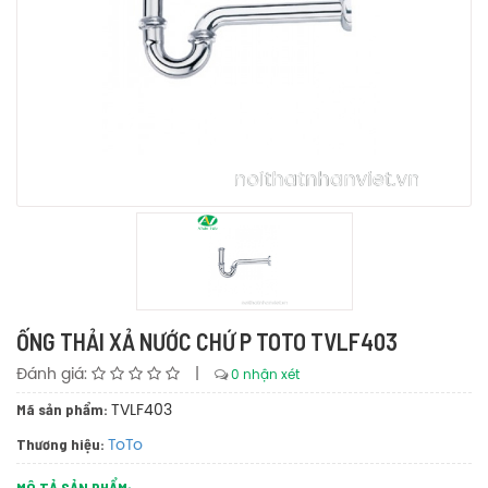
ỐNG THẢI XẢ NƯỚC CHỨ P TOTO TVLF403
Đánh giá:
|
0 nhận xét
Mã sản phẩm:
TVLF403
Thương hiệu:
ToTo
MÔ TẢ SẢN PHẨM: