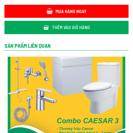
MUA HÀNG NGAY
THÊM VÀO GIỎ HÀNG
SẢN PHẨM LIÊN QUAN
4. VÒI SEN TẮM TOTO TVSM103NSS NÓNG LẠNH