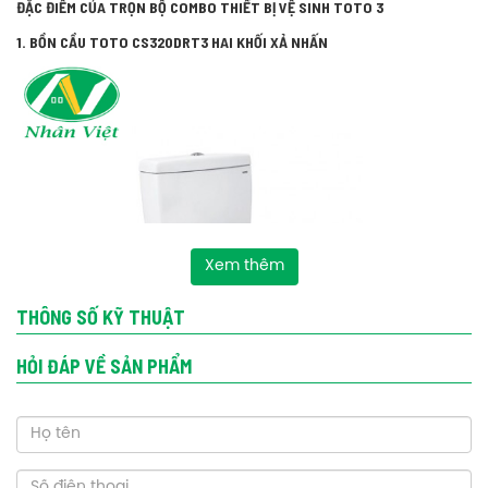
ĐẶC ĐIỂM CỦA TRỌN BỘ COMBO THIẾT BỊ VỆ SINH TOTO 3
1. BỒN CẦU TOTO CS320DRT3 HAI KHỐI XẢ NHẤN
Xem thêm
THÔNG SỐ KỸ THUẬT
HỎI ĐÁP VỀ SẢN PHẨM