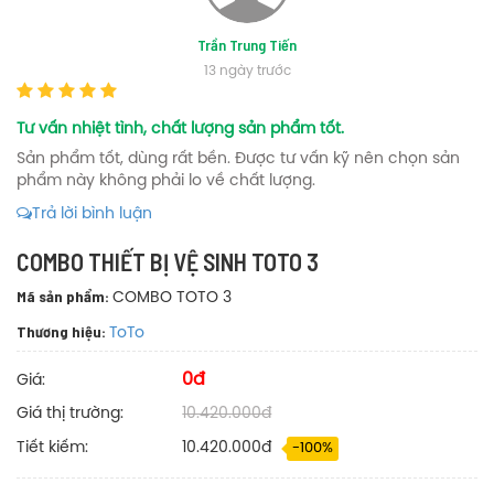
THÔNG SỐ KỸ THUẬT
Trần Trung Tiến
13 ngày trước
Kích thước
Dài 430 x Rộng 500 x Cao 485 mm
Tư vấn nhiệt tình, chất lượng sản phẩm tốt.
Màu sắc
Trắng
Sản phẩm tốt, dùng rất bền. Được tư vấn kỹ nên chọn sản
phẩm này không phải lo về chất lượng.
Thiết kế
Lỗ xả tràn, Lỗ bắt vòi trên chậu
Trả lời bình luận
Chất liệu
Sứ vệ sinh
COMBO THIẾT BỊ VỆ SINH TOTO 3
Mã sản phẩm:
COMBO TOTO 3
Xuất xứ
Việt nam
Thương hiệu:
ToTo
3. VÒI LAVABO TOTO TVLM102NSR NÓNG LẠNH
0đ
Giá:
Vòi Lavabo ToTo TVLM102NSR nóng lạnh với thiết kế nhỏ gọn,
Giá thị trường:
10.420.000đ
chế độ tay gạt và độ bóng sáng như mới của chất liệu mạ.
Tiết kiếm:
10.420.000đ
Chất liệu lõi đồng cao cấp cho độ bền bỉ cao cùng với đó là
-100%
độ an toàn cho sức khỏe người dùng.