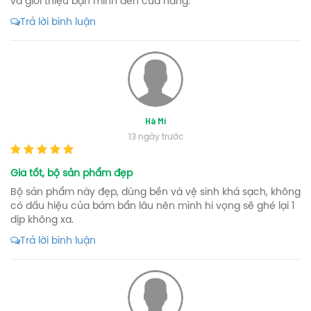
và giới thiệu bạn mình đến cửa hàng.
xả tràn, treo tường giúp dễ dàng vệ sinh. Lòng chậu sâu,
rộng rãi giúp thỏa mái khi sử dụng.
Trả lời bình luận
Hà Mi
13 ngày trước
Giá tốt, bộ sản phẩm đẹp
Bộ sản phẩm này đẹp, dùng bền và vệ sinh khá sạch, không
có dấu hiệu của bám bẩn lâu nên mình hi vọng sẽ ghé lại 1
dịp không xa.
Trả lời bình luận