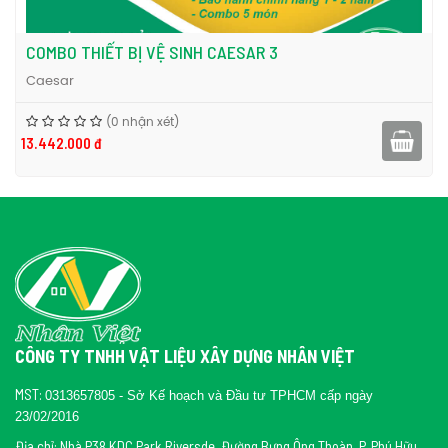
TVSM103NSS
Sen tắm nóng lạnh ToTo
là sản phẩm sen
tắm cao cấp sử dụng được cả nước nóng và nước lạnh.
 CAESAR 3
COMBO THIẾT BỊ VỆ SINH 
Caesar
(0 nhận xét)
9.878.000 đ
CÔNG TY TNHH VẬT LIỆU XÂY DỰNG NHÂN VIỆT
MST:
0313657805 - Sở Kế hoạch và Đầu tư TPHCM cấp ngày
23/02/2016
Địa chỉ: Nhà P38 KDC Park Riversde, Đường Bưng Ông Thoàn, P. Phú Hữu,