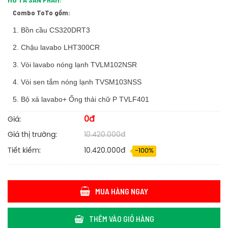
Combo ToTo gồm:
1. Bồn cầu CS320DRT3
2. Chậu lavabo LHT300CR
3. Vòi lavabo nóng lạnh TVLM102NSR
4. Vòi sen tắm nóng lạnh TVSM103NSS
5. Bộ xả lavabo+ Ống thải chữ P TVLF401
0đ
Giá:
Giá thị trường:
10.420.000đ
Tiết kiếm:
10.420.000đ
-100%
MUA HÀNG NGAY
THÊM VÀO GIỎ HÀNG