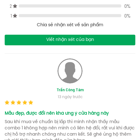
Lượng
4.8L/3L
2
0%
nước xả
1
0%
Loại xả
Nhấn đôi
Chia sẻ nhận xét về sản phẩm
Tâm Xả
305mm
Viết nhận xét của bạn
Áp lực
0.05MPa~0.75MPa
nước
Thiết kế
Thân dài, thân bán kín, hai khối
Trần Công Tâm
Vật Liệu
Men sứ vệ sinh, trắng bóng
13 ngày trước
Xuất xứ
Việt Nam
Mẫu đẹp, được đổi nên khá ưng ý cửa hàng này
Sau khi mua về chuẩn bị lắp thì mình nhận thấy mẫu
2. CHẬU RỬA LAVABO TOTO LHT300CR TREO TƯỜNG
combo 1 không hợp nên mình có liên hệ đổi, rất vui khi được
chị hỗ trợ nhanh chóng như cam kết. Sẽ ghé ủng hộ thêm
Đây là mã sản phẩm bán chạy nhất ToTo với thiết kế với lỗ