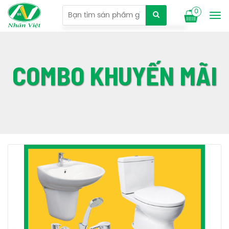
0
Tog
nav
COMBO KHUYẾN MÃI