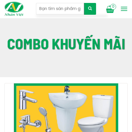
0
Tog
nav
COMBO KHUYẾN MÃI