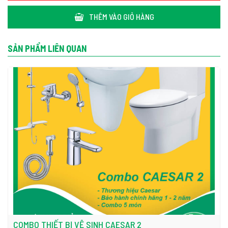
THÊM VÀO GIỎ HÀNG
SẢN PHẨM LIÊN QUAN
THÔNG SỐ KỸ THUẬT
Kích thước
Rộng 400x Dài 495x Cao 185 mm
Màu sắc
Trắng
COMBO THIẾT BỊ VỆ SINH CAESAR 2