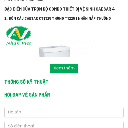
ĐẶC ĐIỂM CỦA TRỌN BỘ COMBO THIẾT BỊ VỆ SINH CAESAR 4
BỒN CẦU CAESAR CT1325 THÙNG T1225 1 NHẤN NẮP THƯỜNG
1.
Xem thêm
THÔNG SỐ KỸ THUẬT
HỎI ĐÁP VỀ SẢN PHẨM