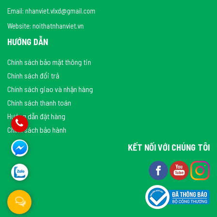
Email: nhanviet.vlxd@gmail.com
Website: noithatnhanviet.vn
HƯỚNG DẪN
Chính sách bảo mật thông tin
Chính sách đổi trả
Chính sách giao và nhận hàng
Chính sách thanh toán
Hướng dẫn đặt hàng
Chính sách bảo hành
KẾT NỐI VỚI CHÚNG TÔI
4. VÒI SEN CAESAR S383C NÓNG LẠNH 1 CHẾ ĐỘ
Vòi sen Caesar S383C kiểu dáng thanh thoát nhỏ gọn góp phần
làm đẹp thêm cho thiết kế phòng tắm. Sản phẩm v
òi sen Caesar