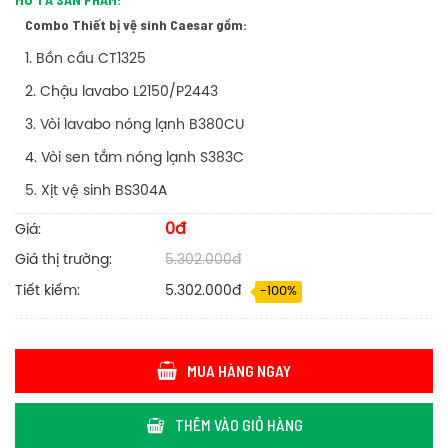
Combo Thiết bị vệ sinh Caesar gồm:
1. Bồn cầu
CT1325
2. Chậu lavabo
L2150/P2443
3. Vòi lavabo nóng lạnh
B380CU
4. Vòi sen tắm nóng lạnh
S383C
5. Xịt vệ sinh
BS304A
0đ
Giá:
Giá thị trường:
5.302.000đ
Tiết kiếm:
5.302.000đ
-100%
MUA HÀNG NGAY
THÊM VÀO GIỎ HÀNG