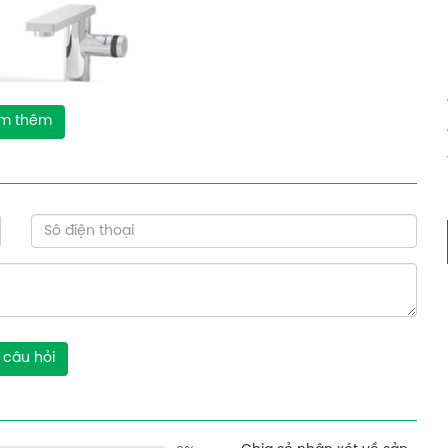
m thêm
 câu hỏi