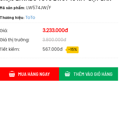
Mã sản phẩm:
LW574JW/F
Thương hiệu:
ToTo
3.233.000đ
Giá:
Giá thị trường:
3.800.000đ
Tiết kiếm:
567.000đ
-15%
MUA HÀNG NGAY
THÊM VÀO GIỎ HÀNG