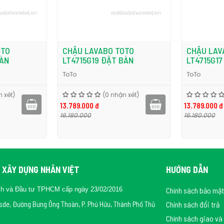
TO
CHẬU LAVABO TOTO
CHẬU LAV
ÀN
LT4715G19 ĐẶT BÀN
LT4715G17
ToTo
ToTo
 xét)
(0 nhận xét)
13.789.000 đ
13.789.000 đ
16.180.000
16.180.000
 XÂY DỰNG NHÂN VIỆT
HƯỚNG DẪN
ch và Đầu tư TPHCM cấp ngày 23/02/2016
Chính sách bảo mật
rsde, Đường Bưng Ông Thoàn, P. Phú Hữu, Thành Phố Thủ
Chính sách đổi trả
Chính sách giao và