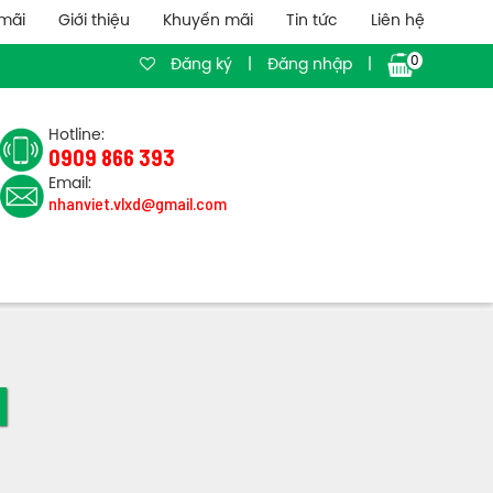
mãi
Giới thiệu
Khuyến mãi
Tin tức
Liên hệ
0
Đăng ký
|
Đăng nhập
|
Hotline:
0909 866 393
Email:
nhanviet.vlxd@gmail.com
N