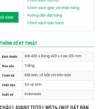
Chính sách đổi trả
Chính sách giao và nhận hàng
Hướng dẫn đặt hàng
GIỎ HÀNG
Chính sách bảo hành
THÔNG SỐ KỸ THUẬT
Kích thước
Dài 420 x Rộng 420 x Cao 125 mm
Màu sắc
Trắng
Thiết kế
Đặt bàn, Lỗ bắt vòi trên bàn
Chất liệu
Sứ vệ sinh
Xuất xứ
Indonexia
CHẬU LAVABO TOTO LW574JW/F ĐẶT BÀN