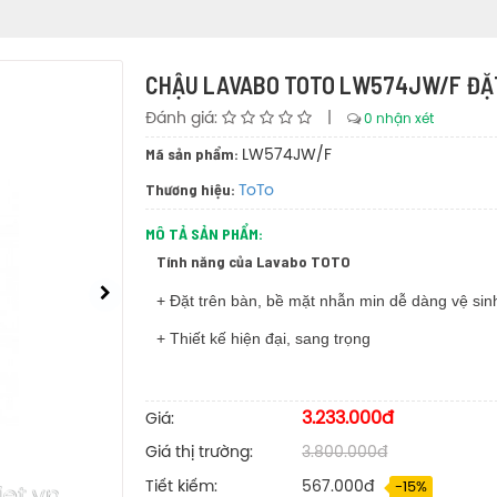
CHẬU LAVABO TOTO LW574JW/F ĐẶ
Đánh giá:
|
0 nhận xét
Mã sản phẩm:
LW574JW/F
Thương hiệu:
ToTo
MÔ TẢ SẢN PHẨM:
Tính năng của Lavabo TOTO
+ Đặt trên bàn, bề mặt nhẫn min dễ dàng vệ sin
+ Thiết kế hiện đại, sang trọng
3.233.000đ
Giá:
Giá thị trường:
3.800.000đ
Tiết kiếm:
567.000đ
-15%