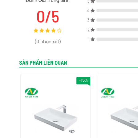
5
Đánh Giá Trung Bình
Phụ kiện chậu lavabo Toto LW574JW/F đặt bàn
0/5
4
Thân chậu: LW574JW
3
Vít cố định TX809LV5
2
Không bao gồm:
vòi lavabo và bộ xả
1
(
0
nhận xét)
Vòi lavabo có thể kết hợp:
+ Vòi chậu: TVLM106CR, TLG04307V, TLS02305V, TLS0130
SẢN PHẨM LIÊN QUAN
Thông số kỹ thuật chậu lavabo Toto LW574JW/F đặt bàn
-15%
-15%
Kích thước: Dài 420 x Rộng 420 x Cao 125 mm
Màu sắc: Trắng
Thiết kế: Đặt bàn, Lỗ bắt vòi trên bàn
Chất liệu: Sứ vệ sinh
Bản vẽ kỹ thuật chậu lavabo Toto LW574JW/F đặt bàn