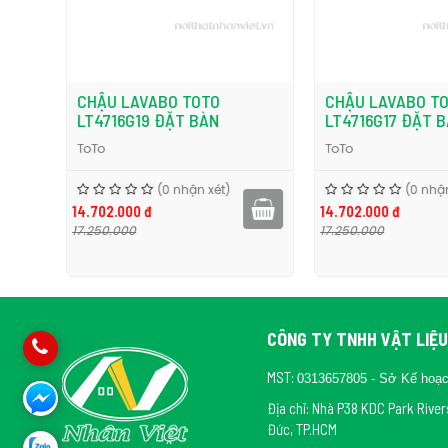
CHẬU LAVABO TOTO
CHẬU LAVABO TO
LT4716G19 ĐẶT BÀN
LT4716G17 ĐẶT B
ToTo
ToTo
(0 nhận xét)
(0 nhận
14.702.000 đ
14.702.000 đ
17.250.000
17.250.000
CÔNG TY TNHH VẬT LIỆU
MST:
0313657805 - Sở Kế hoạ
Địa chỉ: Nhà P38 KDC Park Rive
Đức, TP.HCM