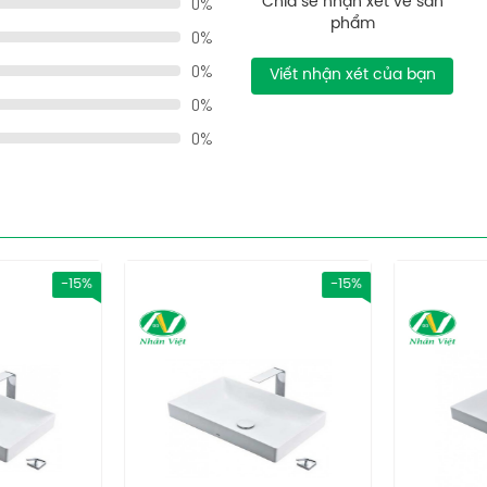
0%
Chia sẻ nhận xét về sản
phẩm
0%
0%
Viết nhận xét của bạn
0%
0%
7V .- Ống thải: TVLF401
-15%
-15%