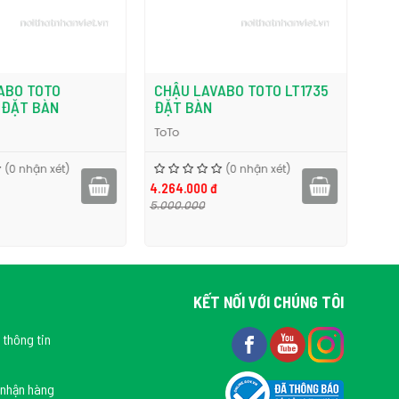
ABO TOTO
CHẬU LAVABO TOTO LT1735
CHẬ
 ĐẶT BÀN
ĐẶT BÀN
ĐẶT
ToTo
ToTo
(0 nhận xét)
(0 nhận xét)
4.264.000 đ
4.264
5.000.000
5.000
KẾT NỐI VỚI CHÚNG TÔI
 thông tin
 nhận hàng