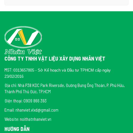
CÔNG TY TNHH VẬT LIỆU XÂY DỰNG NHÂN VIỆT
MST:
0313657805 - Sở Kế hoạch và Đầu tư TPHCM cấp ngày
23/02/2016
Địa chỉ: Nhà P38 KDC Park Riversde, Đường Bưng Ông Thoàn, P. Phú Hữu,
Thành Phố Thủ Đức, TP.HCM
Điện thoại: 0909 866 393
Email: nhanviet.vlxd@gmail.com
Website: noithatnhanviet.vn
HƯỚNG DẪN