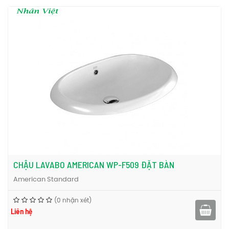
Liên hệ Nội thất Nhân Việt
Địa chỉ: Nhà P38 KDC Park Riversde, Đường Bưng Ông
Thoàn, P. Phú Hữu, Thành Phố Thủ Đức, TP.HCM
Điện thoại: 0909 866 393
Email:
nhanviet.vlxd@gmail.com
Hiện nay, chậu lavabo American WP-0618 đặt bàn đang là sản
phẩm được khách hàng tìm kiếm. Hãy liên hệ Nội thất Nhân Việt
để biết thêm về chậu lavabo American WP-0618 đặt bàn nhé.
Để biết thêm thông tin về dòng chậu rửa mặt lavabo American
Lavabo American Standard đặt
Standard, bạn có thể tham khảo
bàn
Lavabo đặt bàn
Lavabo American Standard
Lavabo
thiết bị
,
,
,
,
vệ sinh American Standard
.
CHẬU LAVABO AMERICAN WP-F509 ĐẶT BÀN
American Standard
(0 nhận xét)
Liên hệ