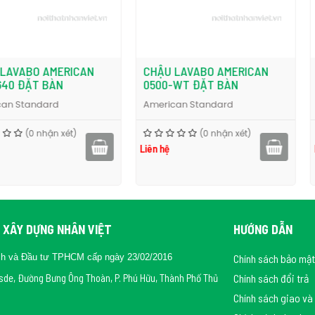
ERICAN
CHẬU LAVABO AMERICAN
CHẬU LAV
N
0500-WT ĐẶT BÀN
0950-WT 
d
American Standard
American S
 xét)
(0 nhận xét)
Liên hệ
Liên hệ
 XÂY DỰNG NHÂN VIỆT
HƯỚNG DẪN
ch và Đầu tư TPHCM cấp ngày 23/02/2016
Chính sách bảo mật
rsde, Đường Bưng Ông Thoàn, P. Phú Hữu, Thành Phố Thủ
Chính sách đổi trả
Chính sách giao và