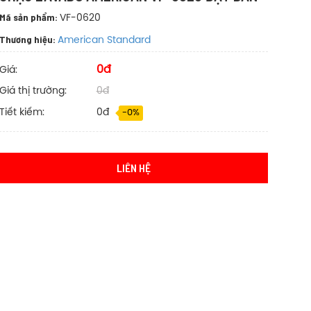
Mã sản phẩm:
VF-0620
Thương hiệu:
American Standard
0đ
Giá:
Giá thị trường:
0đ
Tiết kiếm:
0đ
-0%
LIÊN HỆ