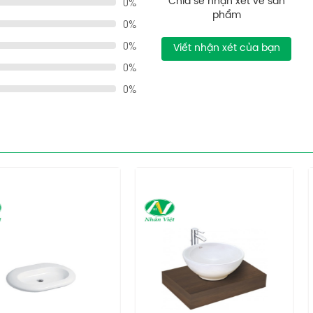
0%
Chia sẻ nhận xét về sản
phẩm
0%
0%
Viết nhận xét của bạn
0%
0%
thoát thẩm mỹ.
bám dính vết bẩn.