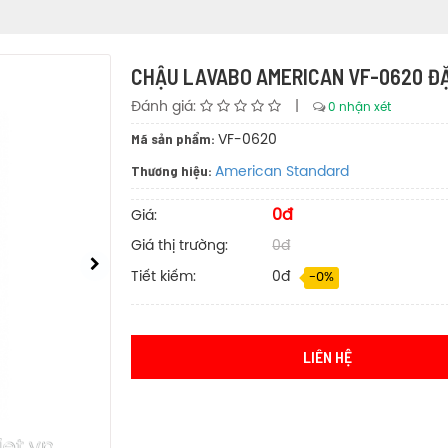
CHẬU LAVABO AMERICAN VF-0620 Đ
Đánh giá:
|
0 nhận xét
Mã sản phẩm:
VF-0620
Thương hiệu:
American Standard
0đ
Giá:
Giá thị trường:
0đ
Tiết kiếm:
0đ
-0%
LIÊN HỆ