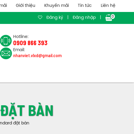
mãi
Giới thiệu
Khuyến mãi
Tin tức
Liên hệ
0
Đăng ký
|
Đăng nhập
|
Hotline:
0909 866 393
Email:
nhanviet.vlxd@gmail.com
 ĐẶT BÀN
ndard đặt bàn