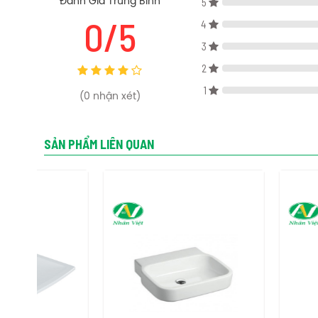
5
Đánh Giá Trung Bình
0/5
4
Thông số kỹ thuật chậu lavabo American VF-0620 đặt bàn
3
Kích thước: Rộng 460x Dài 600x Cao 181 mm
2
Màu sắc: Trắng
1
Thiết kế: Đặt bàn
(
0
nhận xét)
Chất liệu: Sứ vệ sinh
Tính năng chậu lavabo American VF-0620 đặt bàn
SẢN PHẨM LIÊN QUAN
+ Kiểu dáng vuông vắn, khỏe khoắn, hiện đại,
tạo sự thanh 
+ Chất liệu đất sét nung cao cấp, men sứ siêu nhẵn chống 
Phụ kiện chậu lavabo American VF-0620 đặt bàn
+ Chậu lavobo: VF-0620
Bản vẽ kỹ thuật chậu lavabo American VF-0620 đặt bàn