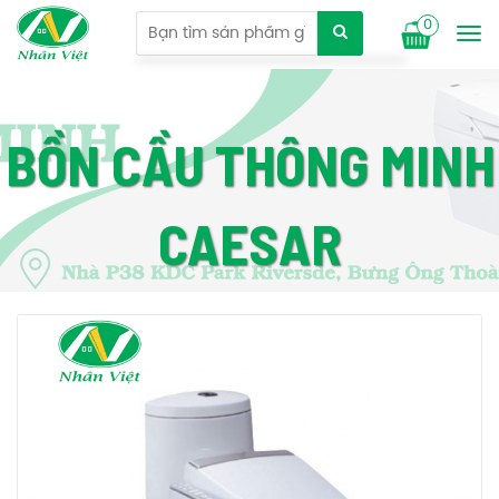
0
Tog
nav
BỒN CẦU THÔNG MINH
CAESAR