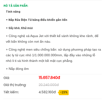
MÔ TẢ SẢN PHẨM:
Tính năng
+ Nắp Rửa Điện Tử bảng điều khiển gắn liền
+ Sấy khô, Khử mùi
+ Công nghệ xả Aqua Jet với thiết kế vành không khe rãnh, để
vết bẩn không còn nơi ẩn náu.
+ Công nghệ men siêu chống bẩn: sử dụng phương pháp tạo ra
các ly tử cực nhỏ 1/1.000.000.000mm, lấp đầy vào những lỗ
nhỏ li ti và hình thành một bề mặt cực phẳng.
+ Nắp đóng êm
15.657.840đ
Giá:
Giá thị trường:
20.240.000đ
Tiết kiếm:
4.582.160đ
-23%