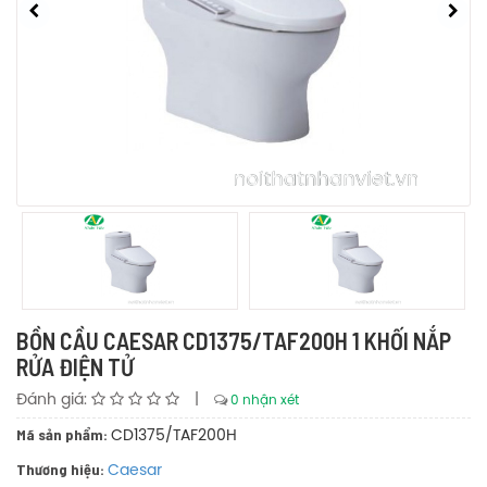
BỒN CẦU CAESAR CD1375/TAF200H 1 KHỐI NẮP
RỬA ĐIỆN TỬ
Đánh giá:
|
0 nhận xét
Mã sản phẩm:
CD1375/TAF200H
Thương hiệu:
Caesar