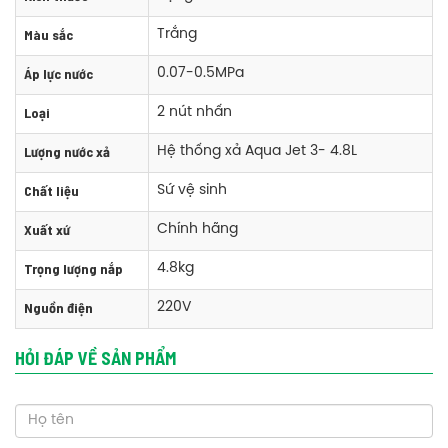
Màu sắc
Trắng
Áp lực nước
0.07-0.5MPa
Loại
2 nút nhấn
Phụ kiện bồn cầu Caesar CD1375/TAF200H 1 khối nắp rửa điện tử
Lượng nước xả
Hệ thống xả Aqua Jet 3- 4.8L
+ Thân cầu : CD1375
Chất liệu
Sứ vệ sinh
+ Nắp điện tử : TAF200H
Xuất xứ
+ Linh phụ kiện kèm theo
Chính hãng
Trọng lượng nắp
4.8kg
Thông số kỹ thuật bồn cầu Caesar CD1375/TAF200H 1 khối nắp rửa
Nguồn điện
220V
điện tử
Kích thước: Rộng 735x Dài 400x Cao 735 mm
HỎI ĐÁP VỀ SẢN PHẨM
Màu sắc: Trắng
Hệ thống xả: Hệ thống xả Aqua Jet
Loại xả: 2 nút nhấn
Lượng nước xả: 3- 4.8L