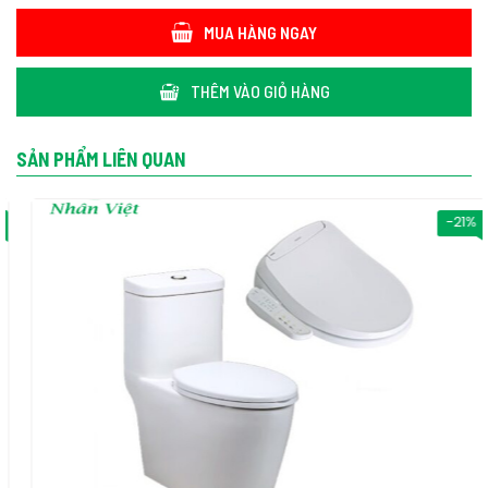
MUA HÀNG NGAY
THÊM VÀO GIỎ HÀNG
SẢN PHẨM LIÊN QUAN
-21%
Nội thất Nhân Việt - Địa chỉ bán bồn cầu Caesar CD1375/TAF200H 1
khối nắp rửa điện tử uy tín TPHCM
Nội thất Nhân Việt là địa chỉ phân phối bồn cầu Caesar
CD1375/TAF200H 1 khối nắp rửa điện tử chính hãng và uy tín tại
TPHCM. Cam kết bồn cầu Caesar CD1375/TAF200H 1 khối nắp
rửa điện tử chính hãng, chất lượng, bồi hoàn 200% nếu phát hiện
hàng giả. Nội thất Nhân Việt chuyên cung cấp bồn cầu Caesar
CD1375/TAF200H 1 khối nắp rửa điện tử và các loại bồn cầu cao