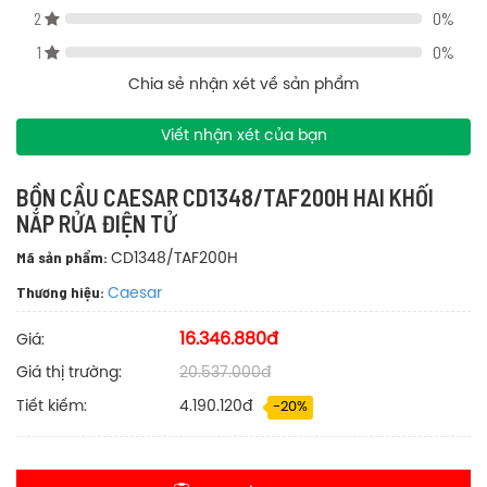
+ Bàn cầu công nghệ xả xoáy: xả mạnh- tiết kiệm nước- giảm
2
0%
tiếng ồn
1
0%
+ Nắp và bệ ngồi đóng êm, tránh va đập mạnh gây nứt vỡ, hoặc
Chia sẻ nhận xét về sản phẩm
tiếng ồn khó chịu
Viết nhận xét của bạn
Bản vẽ kỹ thuật bồn cầu Caesar CD1348/TAF200H hai khối nắp rửa
điện tử
BỒN CẦU CAESAR CD1348/TAF200H HAI KHỐI
NẮP RỬA ĐIỆN TỬ
Mã sản phẩm:
CD1348/TAF200H
Thương hiệu:
Caesar
16.346.880đ
Giá:
Giá thị trường:
20.537.000đ
Tiết kiếm:
4.190.120đ
-20%