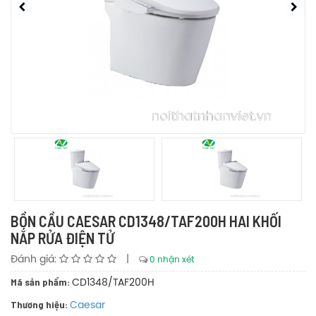
BỒN CẦU CAESAR CD1348/TAF200H HAI KHỐI
NẮP RỬA ĐIỆN TỬ
Đánh giá:
|
0 nhận xét
Mã sản phẩm:
CD1348/TAF200H
Thương hiệu:
Caesar