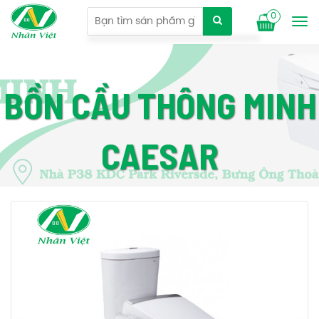
0
Tog
nav
BỒN CẦU THÔNG MINH
CAESAR