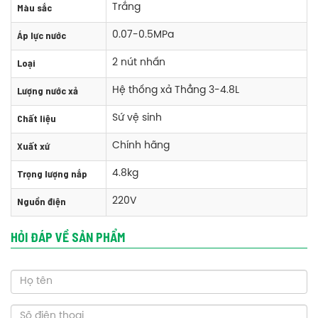
Màu sắc
Trắng
Áp lực nước
0.07-0.5MPa
Loại
2 nút nhấn
Phụ kiện bồn cầu Caesar CD1348/TAF200H hai khối nắp rửa điện tử
Lượng nước xả
Hệ thống xả Thẳng 3-4.8L
+ Thân cầu : CD1348
Chất liệu
Sứ vệ sinh
+ Nắp điện tử : TAF200H
Xuất xứ
+ két nước
Chính hãng
+ Linh phụ kiện kèm theo
Trọng lượng nắp
4.8kg
Nguồn điện
220V
Thông số kỹ thuật bồn cầu Caesar CD1348/TAF200H hai khối nắp rửa
điện tử
HỎI ĐÁP VỀ SẢN PHẨM
Kích thước: Rộng 725x Dài 390x Cao 810 mm
Màu sắc: Trắng
Hệ thống xả: Hệ thống xả thẳng
Loại xả: 2 nút nhấn
Lượng nước xả: 3-4.8L