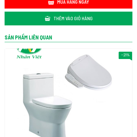
MUA HÀNG NGAY
THÊM VÀO GIỎ HÀNG
SẢN PHẨM LIÊN QUAN
-21%
Nội thất Nhân Việt - Địa chỉ bán bồn cầu Caesar CD1348/TAF200H
hai khối nắp rửa điện tử uy tín TPHCM
Nội thất Nhân Việt là địa chỉ phân phối bồn cầu Caesar
CD1348/TAF200H hai khối nắp rửa điện tử chính hãng và uy tín
tại TPHCM. Cam kết bồn cầu Caesar CD1348/TAF200H hai khối
nắp rửa điện tử chính hãng, chất lượng, bồi hoàn 200% nếu phát
hiện hàng giả. Nội thất Nhân Việt chuyên cung cấp bồn cầu
Caesar CD1348/TAF200H hai khối nắp rửa điện tử và các loại
bồn cầu cao cấp hiện nay.
Liên hệ Nội thất Nhân Việt