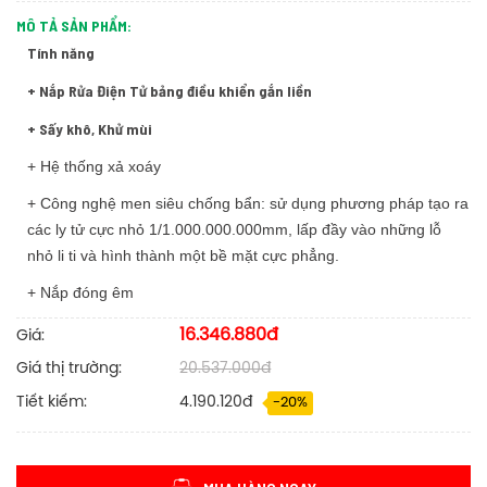
MÔ TẢ SẢN PHẨM:
Tính năng
+ Nắp Rửa Điện Tử bảng điều khiển gắn liền
+ Sấy khô, Khử mùi
+ Hệ thống xả xoáy
+ Công nghệ men siêu chống bẩn: sử dụng phương pháp tạo ra
các ly tử cực nhỏ 1/1.000.000.000mm, lấp đầy vào những lỗ
nhỏ li ti và hình thành một bề mặt cực phẳng.
+ Nắp đóng êm
16.346.880đ
Giá:
Giá thị trường:
20.537.000đ
Tiết kiếm:
4.190.120đ
-20%