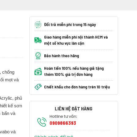
Đổi trả miễn phí trong 15 ngày
Giao hàng miễn phí nội thành HCM và
một số khu vực lân cận
Bảo hành theo hãng
Hoàn tiền 100% nếu hàng giả tặng
, chống
thêm 100% giá trị đơn hàng
ối mọt và
Chiết khấu cho đơn hàng trên 10 triệu
crylic, phủ
hiết kế sơn
LIÊN HỆ ĐẶT HÀNG
m bẩn và
Hotline tư vấn:
0909866393
avabo và