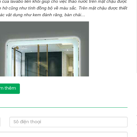
m của lavabo liền khối giúp cho việc tháo nước trên mặt chậu được
 hở cũng như tính đồng bộ về màu sắc. Trên mặt chậu được thiết
t các vật dụng như kem đánh răng, bàn chải…
m thêm