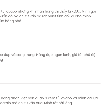
tủ lavabo nhưng khi nhận hàng thì thấy bị xước. Mình gọi
ốn đổi và chị tư vấn đã rất nhiệt tình đổi lại cho mình.
thành cảm ơn!
cửa hàng nhé
ệ sinh Roland
khác của Nội thất Nhân Việt.
o đẹp và sang trọng. Hàng đẹp ngon lành, giá tốt chế độ
ng
hàng Nhân Việt bên quận 9 xem tủ lavabo và mình đã lựa
catalo mà chị tư vấn đưa. Mình rất hài lòng