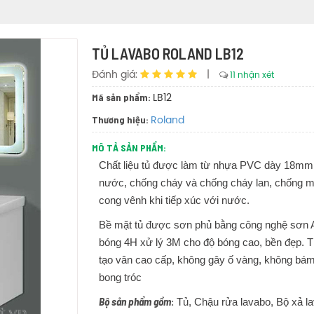
TỦ LAVABO ROLAND LB12
Đánh giá:
|
11 nhận xét
Mã sản phẩm:
LB12
Thương hiệu:
Roland
MÔ TẢ SẢN PHẨM:
Chất liệu tủ được làm từ nhựa PVC dày 18mm
nước, chống cháy và chống cháy lan, chống m
cong vênh khi tiếp xúc với nước.
Bề mặt tủ được sơn phủ bằng công nghệ sơn A
bóng 4H xử lý 3M cho độ bóng cao, bền đẹp. T
tạo vân cao cấp, không gây ố vàng, không bá
bong tróc
Bộ sản phẩm gồm
:
Tủ, Chậu rửa lavabo, Bộ xả l