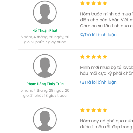
Điện thoại: 0909 866 393
Email: nhanviet.vlxd@gmail.com
Hôm trước mình có mua 1 
điện cho bên Nhân Việt mu
Nội thất Nhân Việt sẵn sàng phục vụ khách hàng! Xin chân 
Cảm ơn sự tận tình của 
Hồ Thuận Phát
tủ lavabo
thiết bị v
Bạn có thể tham khảo thêm các dòng
và
Trả lời bình luận
5 năm, 4 tháng, 28 ngày, 20
gio, 21 phút, 7 giay trước
Mình mới mua bộ tủ lavab
hậu mãi cực kỳ phải chă
Trả lời bình luận
Phạm Hồng Thủy Trúc
5 năm, 4 tháng, 28 ngày, 20
gio, 21 phút, 18 giay trước
Hôm nay có ghé qua cửa 
được 1 mẫu rất đẹp trong 