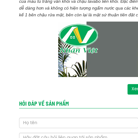
của màu tủ trắng vân khối và chậu lavabo liền khối. Đặc điể
dễ dàng hơn và không có hiện tượng ngấm nước qua các khe
kế 1 bên chậu rửa mặt, bên còn lại là mặt sứ thuận tiên đặ
Xe
HỎI ĐÁP VỀ SẢN PHẨM