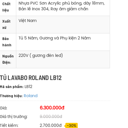
Chất
Nhựa PVC Sơn Acrylic phủ bóng, dày 18mm,
Bản lề Inox 304, Ray âm giảm chấn
liệu
Xuất
Việt Nam
xứ
Bảo
Tủ 5 Năm, Gương và Phụ kiện 2 Năm
hành
Nguồn
220V ( gương đèn led)
Điện:
TỦ LAVABO ROLAND LB12
Mã sản phẩm:
LB12
Thương hiệu:
Roland
6.300.000đ
Giá:
Giá thị trường:
9.000.000đ
Tiết kiếm:
2.700.000đ
-30%