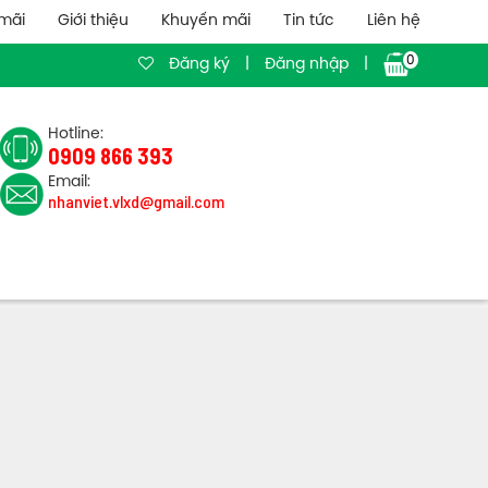
mãi
Giới thiệu
Khuyến mãi
Tin tức
Liên hệ
0
Đăng ký
|
Đăng nhập
|
Hotline:
0909 866 393
Email:
nhanviet.vlxd@gmail.com