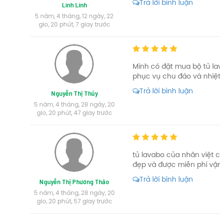
Trả lời bình luận
Linh Linh
bung nở như các loại ván ép với thành phần là bột gỗ.
5 năm, 4 tháng, 12 ngày, 22
Thân thiện với môi trường: Gỗ nhựa PVC đã được kiểm
gio, 20 phút, 7 giay trước
chất độc hại: formaldehyde, lưu huỳnh, chì…
Chống cháy lan: Vật liệu nhựa PVC không bắt lửa và h
Thông số kỹ thuật tủ lavabo Roland LB12
Mình có đặt mua bộ tủ la
phục vụ chu đáo và nhiệt
Kích thước: 80 x 48 x 45 cm (Hoặc nhận sản xuất theo
Trả lời bình luận
Chất liệu: Nhựa PVC Sơn Acrylic phủ bóng, dày 18mm
Nguyễn Thị Thủy
Bảo hành: Tủ 5 Năm, Gương và Phụ kiện 2 Năm
5 năm, 4 tháng, 28 ngày, 20
gio, 20 phút, 47 giay trước
Nguồn Điện: 220V( gương đèn led)
Mua tủ Lavabo LB12 ở đâu?
Nội thất Nhân Việt chuyên cung cấp tủ lavabo Roland LB12 
tủ lavabo của nhân việt c
đẹp và được miễn phí vậ
lavabo Roland LB12 chính hãng cam kết bồi hoàn 200% nếu là
thất Nhân Việt nhé.
Trả lời bình luận
Nguyễn Thị Phương Thảo
5 năm, 4 tháng, 28 ngày, 20
Liên hệ Nội thất Nhân Việt
gio, 20 phút, 57 giay trước
Địa chỉ: Nhà P38 KDC Park Riversde, Đường Bưng Ô