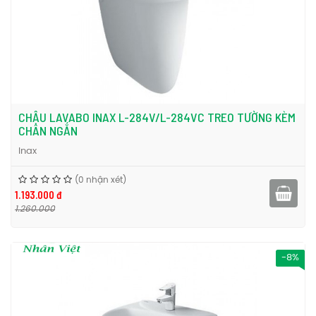
CHẬU LAVABO INAX L-284V/L-284VC TREO TƯỜNG KÈM
CHÂN NGẮN
Inax
(0 nhận xét)
1.193.000 đ
1.260.000
-8%