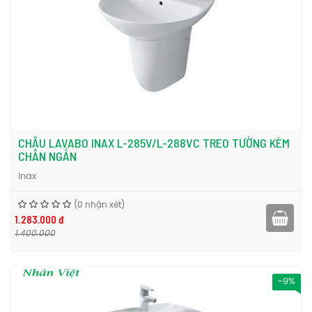
CHẬU LAVABO INAX L-285V/L-288VC TREO TƯỜNG KÈM
CHÂN NGẮN
Inax
(0 nhận xét)
1.283.000 đ
1.400.000
-9%