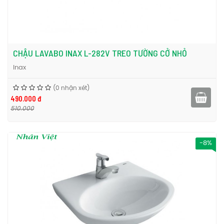
CHẬU LAVABO INAX L-282V TREO TƯỜNG CỞ NHỎ
Inax
(0 nhận xét)
490.000 đ
510.000
-8%