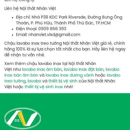
liên hệ công ty:
Liên hệ Nội thất Nhân Việt
Địa chỉ: Nhà P38 KDC Park Riversde, Đường Bưng Ông
Thoàn, P. Phú Hữu, Thành Phố Thủ Đức, TP.HCM
Điện thoại: 0909 866 393
Email: nhanviet.vlxd@gmail.com
​Chậu lavabo Inax treo tường Nội thất Nhân Việt giá rẻ, chính
hãng 100% là sự lựa chọn tốt nhất cho bạn. Hãy liên hệ ngay
để nhận tư vấn nhé.
Xem thêm chậu lavabo Inax tại Nội thất Nhân
Việt như
lavabo Inax âm bàn
,
lavabo Inax đặt bàn
,
lavabo
Inax bán âm bàn
và
lavabo Inax dương vành
hoặc
lavabo
treo tường
,
lavabo
và
thiết bị vệ sinh
của Nội thất Nhân
Việt hoặc
thiết bị vệ sinh Inax
nhé!