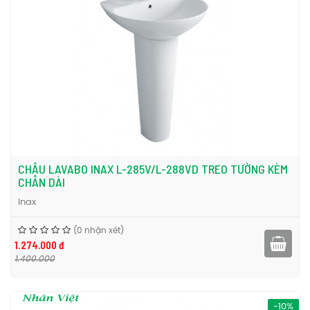
CHẬU LAVABO INAX L-285V/L-288VD TREO TƯỜNG KÈM
CHÂN DÀI
Inax
(0 nhận xét)
1.274.000 đ
1.400.000
-10%