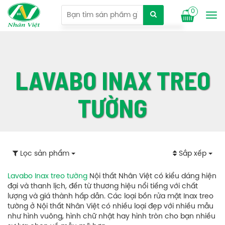
0
Tog
nav
LAVABO INAX TREO
TƯỜNG
Lọc sản phẩm
Sắp xếp
Lavabo Inax treo tường
Nội thất Nhân Việt có kiểu dáng hiện
đại và thanh lịch, đến từ thương hiệu nổi tiếng với chất
lượng và giá thành hấp dẫn. Các loại bồn rửa mặt Inax treo
tường ở Nội thất Nhân Việt có nhiều loại đẹp với nhiều mẫu
như hình vuông, hình chữ nhật hay hình tròn cho bạn nhiều