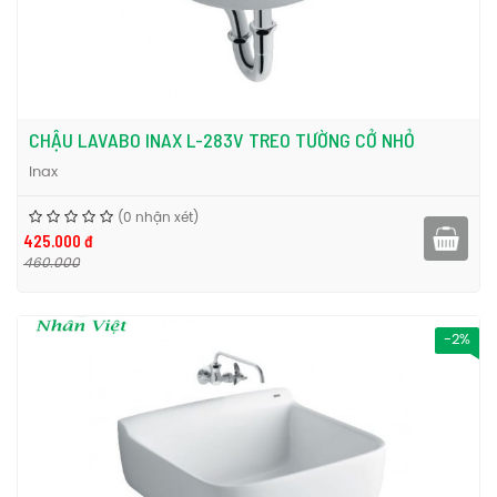
CHẬU LAVABO INAX L-283V TREO TƯỜNG CỞ NHỎ
Inax
(0 nhận xét)
425.000 đ
460.000
-2%