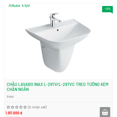
-9%
CHẬU LAVABO INAX L-297V/L-297VC TREO TƯỜNG KÈM
CHÂN NGẮN
Inax
(0 nhận xét)
1.911.000 đ