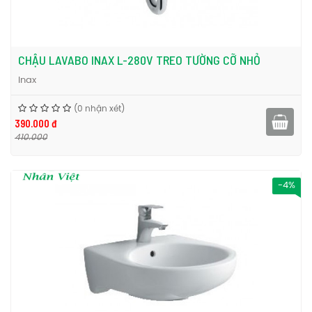
CHẬU LAVABO INAX L-280V TREO TƯỜNG CỠ NHỎ
Inax
(0 nhận xét)
390.000 đ
410.000
-4%