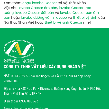
Xem thêm
chậu lavabo Caesar
tại Nội thất Nhân
Việt như
lavabo Caesar âm bàn
,
lavabo Caesar treo
tường
,
lavabo Caesar đặt bàn
và
lavabo Caesar bán âm
bàn
hoặc
lavabo dương vành
,
lavabo
và
thiết bị vệ sinh
của
Nội thất Nhân Việt hoặc
thiết bị vệ sinh Caesar
nhé!
CÔNG TY TNHH VẬT LIỆU XÂY DỰNG NHÂN VIỆT
MST:
0313657805 - Sở Kế hoạch và Đầu tư TPHCM cấp ngày
23/02/2016
Địa chỉ: Nhà P38 KDC Park Riversde, Đường Bưng Ông Thoàn, P. Phú Hữu,
Thành Phố Thủ Đức, TP.HCM
Điện thoại: 0909 866 393
Email: nhanviet.vlxd@gmail.com