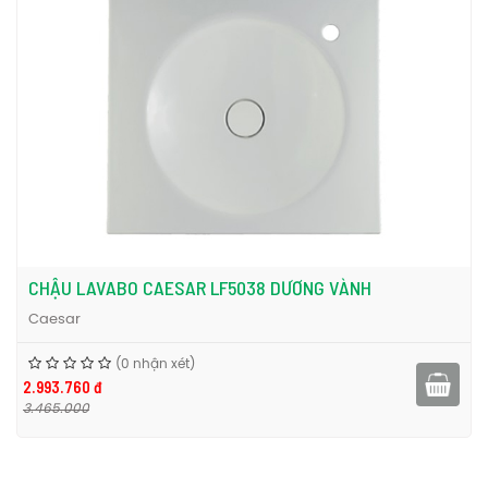
CHẬU LAVABO CAESAR LF5038 DƯƠNG VÀNH
Caesar
(0 nhận xét)
2.993.760 đ
3.465.000