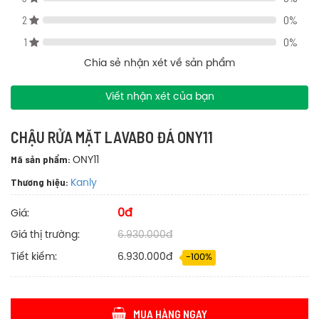
Điện thoại: 0909 866 393
2
0%
Email: nhanviet.vlxd@gmail.com
1
0%
Hãy là khách hàng sở hữu chậu rửa mặt lavabo đá ONY11 tại Nội
Chia sẻ nhận xét về sản phẩm
thất Nhân Việt để nhận được ưu đãi tốt nhất. Gọi vào hotline và
đặt ngay chậu rửa mặt lavabo đá ONY11 sử dụng nhé.
Viết nhận xét của bạn
Xem thêm các thiết bị phòng tắm cổ điểm của Nội thất Nhân Việt
Thiết bị phòng tắm cổ điển
thiết bị vệ sinh Kanly
tại:
và
.
CHẬU RỬA MẶT LAVABO ĐÁ ONY11
Mã sản phẩm:
ONY11
Thương hiệu:
Kanly
0đ
Giá:
Giá thị trường:
6.930.000đ
Tiết kiếm:
6.930.000đ
-100%
MUA HÀNG NGAY