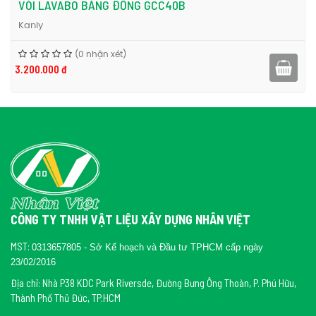
VÒI LAVABO BẰNG ĐỒNG GCC40B
Kanly
(0 nhận xét)
3.200.000 đ
CÔNG TY TNHH VẬT LIỆU XÂY DỰNG NHÂN VIỆT
MST:
0313657805 - Sở Kế hoạch và Đầu tư TPHCM cấp ngày
23/02/2016
Địa chỉ: Nhà P38 KDC Park Riversde, Đường Bưng Ông Thoàn, P. Phú Hữu,
Thành Phố Thủ Đức, TP.HCM