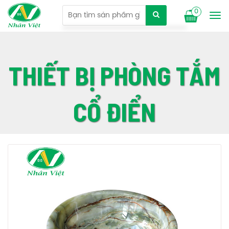
0
Tog
nav
THIẾT BỊ PHÒNG TẮM
CỔ ĐIỂN