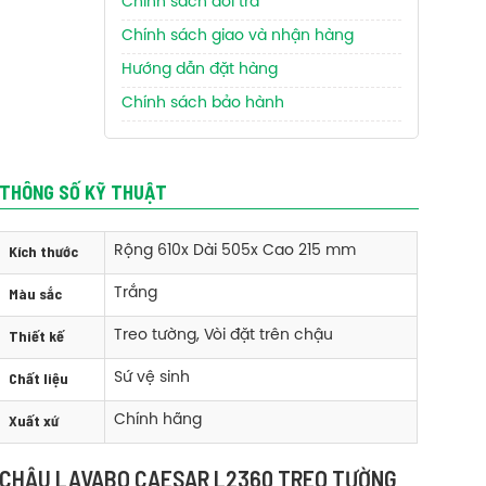
Chính sách đổi trả
Chính sách giao và nhận hàng
Hướng dẫn đặt hàng
Chính sách bảo hành
THÔNG SỐ KỸ THUẬT
Kích thước
Rộng 610x Dài 505x Cao 215 mm
Màu sắc
Trắng
Thiết kế
Treo tường, Vòi đặt trên chậu
Chất liệu
Sứ vệ sinh
Xuất xứ
Chính hãng
CHẬU LAVABO CAESAR L2360 TREO TƯỜNG