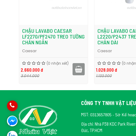
CHẬU LAVABO CAESAR
CHẬU LAVABO CA
NG
LF2270/PF2470 TREO TƯỜNG
L2220/P2437 TR
CHÂN NGẮN
CHÂN DÀI
Caesar
Caesar
(0 nhận xét)
(0 nhận
2.660.000 đ
1.028.000 đ
3.044.000
1.133.000
CÔNG TY TNHH VẬT LIỆU
MST:
0313657805 - Sở Kế hoạ
Địa chỉ: Nhà P38 KDC Park Rive
Đức, TP.HCM