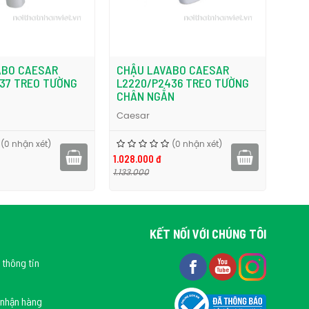
ABO CAESAR
CHẬU LAVABO CAESAR
CHẬ
37 TREO TƯỜNG
L2220/P2436 TREO TƯỜNG
L23
CHÂN NGẮN
KÈM
Caesar
Cae
(0 nhận xét)
(0 nhận xét)
1.028.000 đ
1.348
1.133.000
1.540
KẾT NỐI VỚI CHÚNG TÔI
 thông tin
 nhận hàng