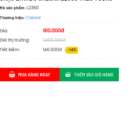
Mã sản phẩm:
L2360
Thương hiệu:
Caesar
910.000đ
Giá:
Giá thị trường:
1.056.000đ
Tiết kiếm:
146.000đ
-14%
MUA HÀNG NGAY
THÊM VÀO GIỎ HÀNG