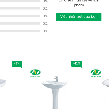
0%
Chia sẻ nhận xét về sản
phẩm
0%
0%
Viết nhận xét của bạn
0%
0%
nét tinh xảo đẹp mắt
 với người sử dụng
-9%
-12%