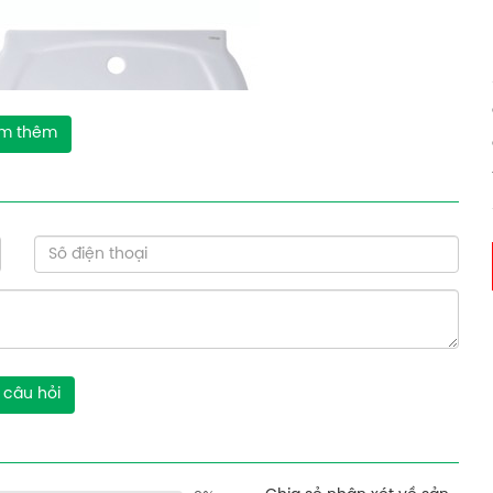
m thêm
 câu hỏi