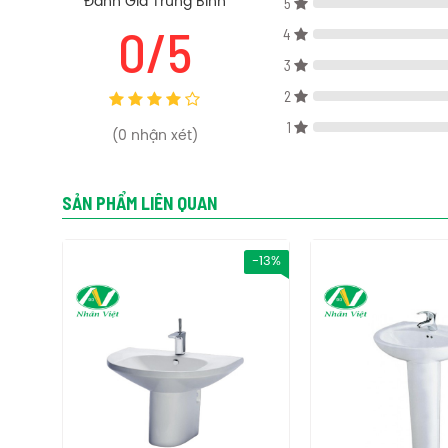
5
Đánh Giá Trung Bình
Thông số kỹ thuật chậu lavabo Caesar L2360 treo tường
0/5
4
Kích thước: Rộng 610x Dài 505x Cao 215 mm
3
Màu sắc: Trắng
2
Thiết kế: Treo tường, Vòi đặt trên chậu
1
Chất liệu: Sứ vệ sinh
(
0
nhận xét)
Tính năng chậu lavabo Caesar L2360 treo tường
SẢN PHẨM LIÊN QUAN
+ Với thiết kế sang trọng, tinh tế, cao cấp, hiện đại, đường 
+ Chất liệu sứ cao cấp, chống bám bẩn, dễ dàng vệ sinh đối
-9%
-13%
Phụ kiện chậu lavabo Caesar L2360 treo tường
+ Chậu lavabo: L2360
Sản phẩm không bao gồm
: Vòi và Bộ xả
Bản vẽ kỹ thuật chậu lavabo Caesar L2360 treo tường