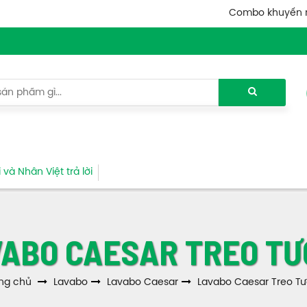
Combo khuyến 
và Nhân Việt trả lời
ABO CAESAR TREO T
ng chủ
Lavabo
Lavabo Caesar
Lavabo Caesar Treo T