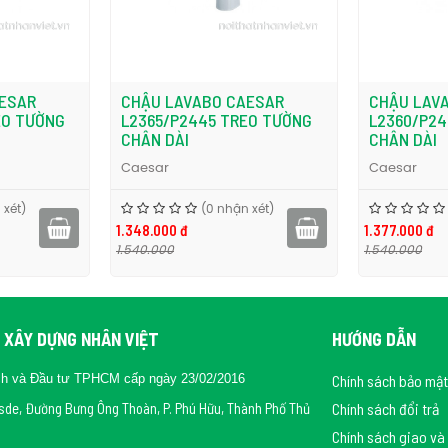
ESAR
CHẬU LAVABO CAESAR
CHẬU LAV
EO TƯỜNG
L2365/P2445 TREO TƯỜNG
L2360/P24
CHÂN DÀI
CHÂN DÀI
Caesar
Caesar
 xét)
(0 nhận xét)
1.348.000 đ
1.377.000 đ
1.540.000
1.540.000
 XÂY DỰNG NHÂN VIỆT
HƯỚNG DẪN
ch và Đầu tư TPHCM cấp ngày 23/02/2016
Chính sách bảo mật
rsde, Đường Bưng Ông Thoàn, P. Phú Hữu, Thành Phố Thủ
Chính sách đổi trả
Chính sách giao và