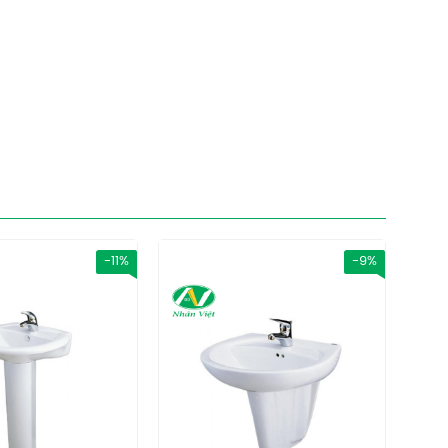
-11%
-9%