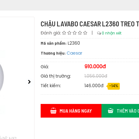
CHẬU LAVABO CAESAR L2360 TREO 
Đánh giá:
|
0 nhận xét
Mã sản phẩm:
L2360
Thương hiệu:
Caesar
910.000đ
Giá:
Giá thị trường:
1.056.000đ
Tiết kiếm:
146.000đ
-14%
MUA HÀNG NGAY
THÊM VÀO 