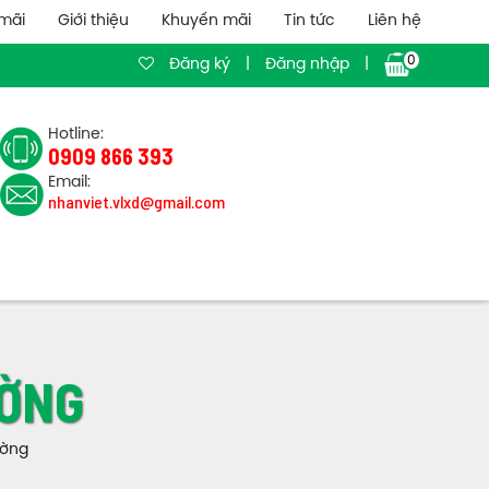
mãi
Giới thiệu
Khuyến mãi
Tin tức
Liên hệ
0
Đăng ký
|
Đăng nhập
|
Hotline:
0909 866 393
Email:
nhanviet.vlxd@gmail.com
ƯỜNG
ường