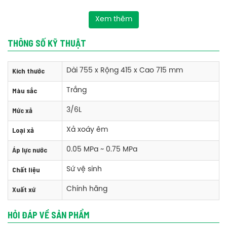
Xem thêm
THÔNG SỐ KỸ THUẬT
Kích thước
Dài 755 x Rộng 415 x Cao 715 mm
Màu sắc
Trắng
Mức xả
3/6L
Loại xả
Xả xoáy êm
Áp lực nước
0.05 MPa ~ 0.75 MPa
Thông số kỹ thuật bồn cầu Viglacera V37/VG826 một khối/vòi xịt
Kích thước: Dài 755 x Rộng 415 x Cao 715 mm
Chất liệu
Sứ vệ sinh
Màu sắc: Trắng
Xuất xứ
Chính hãng
Hệ thống xả: Xả xoáy êm
Lượng nước xả: 3/6L
Tâm xả: 300mm (+-5)
HỎI ĐÁP VỀ SẢN PHẨM
Áp lực nước: 0.05 MPa ~ 0.75 MPa