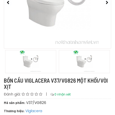
BỒN CẦU VIGLACERA V37/VG826 MỘT KHỐI/VÒI
XỊT
Đánh giá:
|
0 nhận xét
Mã sản phẩm:
V37/VG826
Thương hiệu:
Viglacera