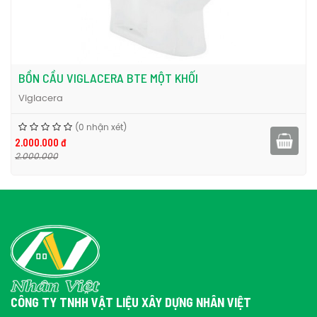
BỒN CẦU VIGLACERA BTE MỘT KHỐI
Viglacera
(0 nhận xét)
2.000.000 đ
2.000.000
CÔNG TY TNHH VẬT LIỆU XÂY DỰNG NHÂN VIỆT