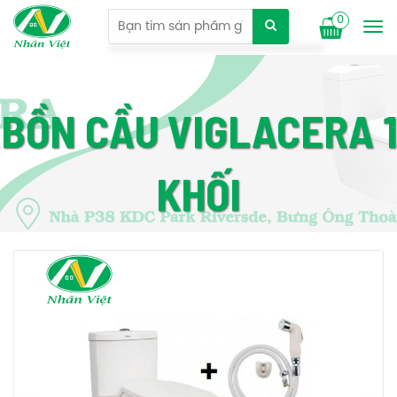
0
Tog
nav
BỒN CẦU VIGLACERA 1
KHỐI