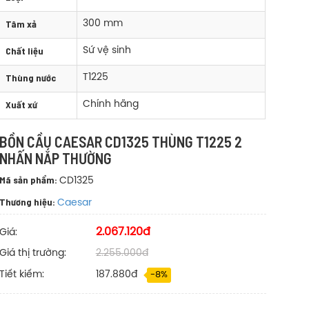
Tâm xả
300 mm
Chất liệu
Sứ vệ sinh
Thùng nước
T1225
Xuất xứ
Chính hãng
BỒN CẦU CAESAR CD1325 THÙNG T1225 2
NHẤN NẮP THƯỜNG
Mã sản phẩm:
CD1325
Thương hiệu:
Caesar
2.067.120đ
Giá:
Giá thị trường:
2.255.000đ
Tiết kiếm:
187.880đ
-8%