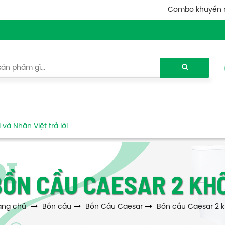
Combo khuyến 
và Nhân Việt trả lời
BỒN CẦU CAESAR 2 KHỐ
ang chủ
Bồn cầu
Bồn Cầu Caesar
Bồn cầu Caesar 2 k