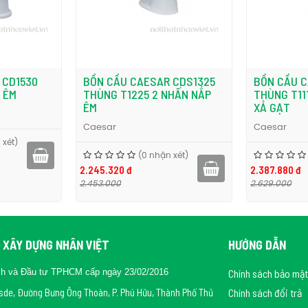
 CDS1325
BỒN CẦU CAESAR CPT1332
BỒN CẦU C
HẤN NẮP
THÙNG T1116 THOÁT NGANG
THÙNG T11
XẢ GẠT
Caesar
Caesar
2.031.480 đ
 xét)
(0 nhận xét)
2.387.880 đ
2.211.000
2.629.000
 XÂY DỰNG NHÂN VIỆT
HƯỚNG DẪN
ch và Đầu tư TPHCM cấp ngày 23/02/2016
Chính sách bảo mật
rsde, Đường Bưng Ông Thoàn, P. Phú Hữu, Thành Phố Thủ
Chính sách đổi trả