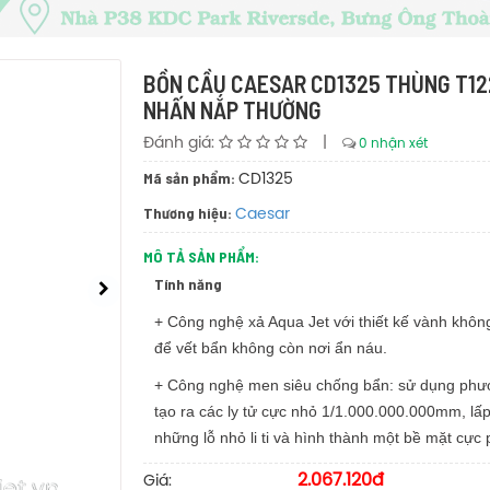
BỒN CẦU CAESAR CD1325 THÙNG T12
NHẤN NẮP THƯỜNG
Đánh giá:
|
0 nhận xét
Mã sản phẩm:
CD1325
Thương hiệu:
Caesar
MÔ TẢ SẢN PHẨM:
Tính năng
+ Công nghệ xả Aqua Jet với thiết kế vành khôn
để vết bẩn không còn nơi ẩn náu.
+ Công nghệ men siêu chống bẩn: sử dụng ph
tạo ra các ly tử cực nhỏ 1/1.000.000.000mm, lấ
những lỗ nhỏ li ti và hình thành một bề mặt cực
2.067.120đ
Giá: