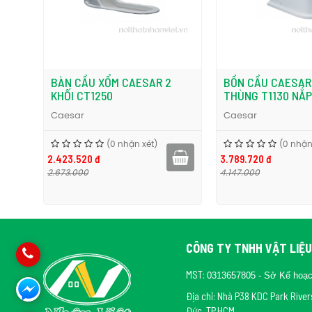
Bản vẽ kỹ thuật bồn cầu Caesar CD1325 thùng T1225
BỒN CẦU CAESAR CD1530
BỒN CẦU CAESAR
THÙNG T1130 NẮP ÊM
THÙNG T1225 2 N
ÊM
Caesar
Caesar
(0 nhận xét)
3.789.720 đ
(0 nhận
2.245.320 đ
4.147.000
2.453.000
CÔNG TY TNHH VẬT LIỆU
MST:
0313657805 - Sở Kế hoạ
Địa chỉ: Nhà P38 KDC Park Rive
Đức, TP.HCM