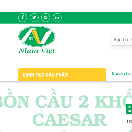
DANH MỤC SẢN PHẨM
Khách hỏi 
Tr