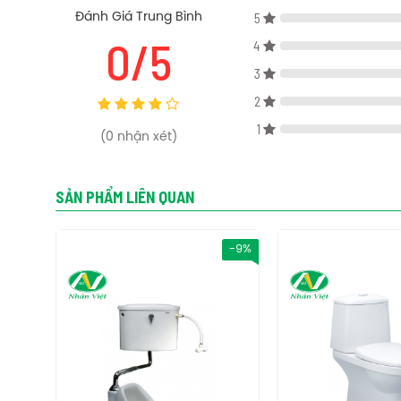
5
Đánh Giá Trung Bình
0/5
4
Thông số kỹ thuật bồn cầu Caesar CD1325 thùng T1225
3
Kích thước: Rộng 690x Dài 370x Cao 790 mm
2
Thùng nước: T1225
1
Màu sắc: Trắng
(
0
nhận xét)
Hệ thống xả: Hệ thống xả Aqua Jet
Lượng nước xả: 3- 4.8L
Loại xả: 2 nút nhấn
SẢN PHẨM LIÊN QUAN
Áp lực nước: 0.07-0.5Mpa
Tâm xả: 300 mm
Vật Liệu: Sứ vệ sinh
-9%
-9%
Tính năng bồn cầu Caesar CD1325 thùng T1225
+ Bàn cầu công nghệ Aqua Jet với thiết kế vành không khe r
hơn.
+ Xả nhanh- Mạnh- Sạch hơn
+ Giảm tiếng ồn- Chống tóe nước- Thân thiện với môi trườn