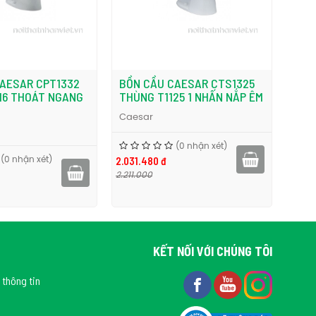
AESAR CTS1325
BỒN CẦU TRẺ EM CAESAR
BỒN
25 1 NHẤN NẮP ÊM
CT1026 THÙNG T1127 HAI
THÙ
KHỐI
Cae
Caesar
(0 nhận xét)
2.601
(0 nhận xét)
1.520.640 đ
2.860
1.672.000
KẾT NỐI VỚI CHÚNG TÔI
 thông tin