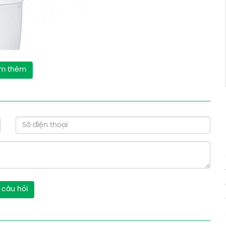
m thêm
 câu hỏi