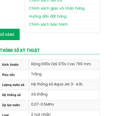
Chính sách đổi trả
Chính sách giao và nhận hàng
Hướng dẫn đặt hàng
Chính sách bảo hành
GIỎ HÀNG
THÔNG SỐ KỸ THUẬT
Kích thước
Rộng 690x Dài 370x Cao 790 mm
Màu sắc
Trắng
Lượng nước xả
Hệ thống xả Aqua Jet 3- 4.8L
Hệ thống xả
Xả thẳng
Áp lực nước
0.07-0.5MPa
Loại
2 nút nhấn