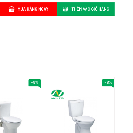
MUA HÀNG NGAY
THÊM VÀO GIỎ HÀNG
-8%
-9%