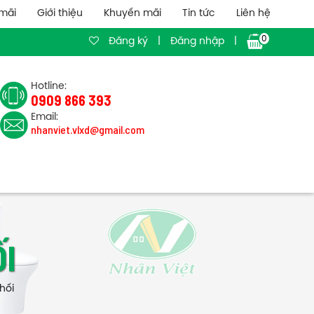
mãi
Giới thiệu
Khuyến mãi
Tin tức
Liên hệ
0
Đăng ký
|
Đăng nhập
|
Hotline:
0909 866 393
Email:
nhanviet.vlxd@gmail.com
I
hối