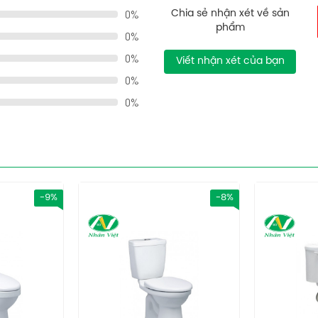
0%
Chia sẻ nhận xét về sản
phẩm
0%
0%
Viết nhận xét của bạn
0%
0%
-8%
-9%
ãnh, bàn cầu trông sạch sẽ, đẹp mắt hơn, xả sạch hơn, dễ vệ sinh
g